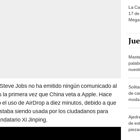
La Ca
17 de 
Mega 
Ju
Maste
palab
nuest
Steve Jobs no ha emitido ningún comunicado al
Solita
de ca
s la primera vez que China veta a Apple. Hace
moda.
ó el uso de AirDrop a diez minutos, debido a que
demue
estaba siendo usada por los ciudadanos para
Ajedre
ndatario Xi Jinping.
de es
piezas
consi