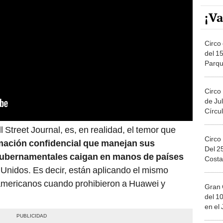
¡Va
Circo 
del 15
Parqu
Migue
Circo
de Jul
Círcul
 Street Journal, es, en realidad, el temor que
Circo
mación confidencial que manejan sus
Del 2
 gubernamentales caigan en manos de países
Costa
s Unidos. Es decir, están aplicando el mismo
americanos cuando prohibieron a Huawei y
Gran 
del 10
en el