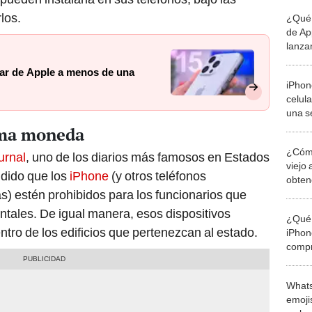
los.
¿Qué 
de Ap
lanza
ular de Apple a menos de una
iPhone
celul
una s
lanza
sma moneda
¿Cómo
urnal
, uno de los diarios más famosos en Estados
viejo 
idido que los
iPhone
(y otros teléfonos
obten
s) estén prohibidos para los funcionarios que
iPhon
tales. De igual manera, esos dispositivos
¿Qué 
tro de los edificios que pertenezcan al estado.
iPhon
compr
usad
Whats
emojis