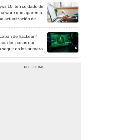
ws 10: ten cuidado de
malware que aparenta
3
na actualización de
le Chrome
caban de hackear?
 son los pasos que
4
 seguir en los primeros
nutos