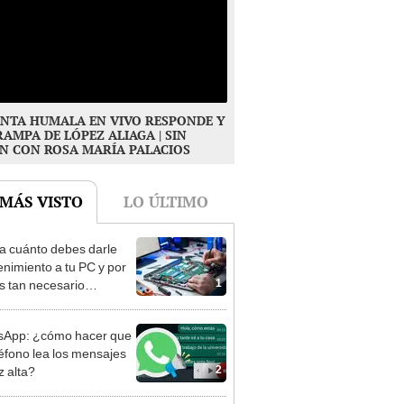
NTA HUMALA EN VIVO RESPONDE Y
RAMPA DE LÓPEZ ALIAGA | SIN
N CON ROSA MARÍA PALACIOS
 MÁS VISTO
LO ÚLTIMO
 cuánto debes darle
nimiento a tu PC y por
1
s tan necesario
lo?
sApp: ¿cómo hacer que
léfono lea los mensajes
2
z alta?