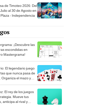
sa de Timoteo 2026: Del
Julio al 30 de Agosto en
Plaza - Independencia
egos
rgrama: ¡Descubre las
ras escondidas en
ro Mastergrama!
rio: El legendario juego
rtas que nunca pasa de
 Organiza el mazo y
stra tu habilidad.
z: El rey de los juegos
trategia. Mueve tus
, anticipa al rival y
gue el jaque mate.