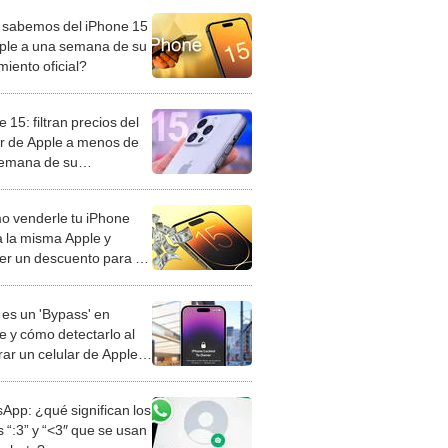
sabemos del iPhone 15
ple a una semana de su
miento oficial?
 15: filtran precios del
ar de Apple a menos de
emana de su
miento
 venderle tu iPhone
a la misma Apple y
er un descuento para tu
e 15?
es un 'Bypass' en
e y cómo detectarlo al
ar un celular de Apple
o?
App: ¿qué significan los
 “:3” y “<3″ que se usan