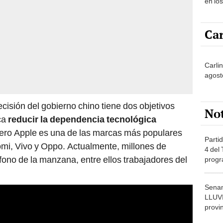
en lo
Car
Carlin
agost
ecisión del gobierno chino tiene dos objetivos
No
sca
reducir la dependencia tecnológica
 pero Apple es una de las marcas más populares
Partid
omi, Vivo y Oppo. Actualmente, millones de
4 del
fono de la manzana, entre ellos trabajadores del
progr
dónde
Senam
LLUV
provi