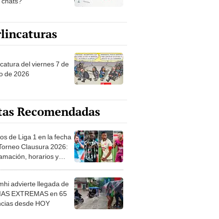
s chats?
lincaturas
catura del viernes 7 de
o de 2026
tas Recomendadas
os de Liga 1 en la fecha
 Torneo Clausura 2026:
amación, horarios y
 ver
hi advierte llegada de
IAS EXTREMAS en 65
ncias desde HOY