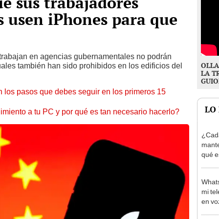
e sus trabajadores
 usen iPhones para que
e trabajan en agencias gubernamentales no podrán
OLLA
cuales también han sido prohibidos en los edificios del
LA T
GUIO
 los pasos que debes seguir en los primeros 15
LO
miento a tu PC y por qué es tan necesario hacerlo?
¿Cada
mante
qué e
hacer
What
mi te
en vo