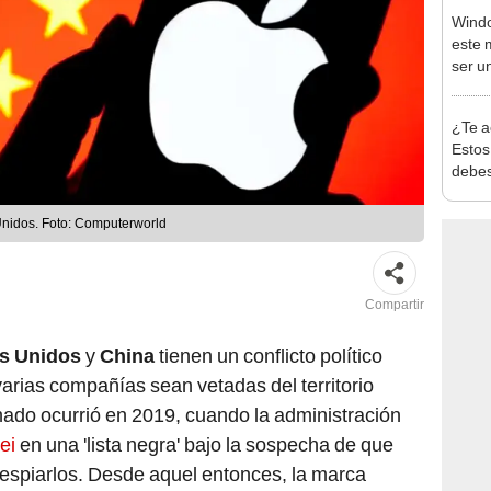
Windo
este 
ser u
Goog
¿Te a
Estos
debes
15 mi
nidos. Foto: Computerworld
Compartir
s Unidos
y
China
tienen un conflicto político
rias compañías sean vetadas del territorio
ado ocurrió en 2019, cuando la administración
ei
en una 'lista negra' bajo la sospecha de que
espiarlos. Desde aquel entonces, la marca