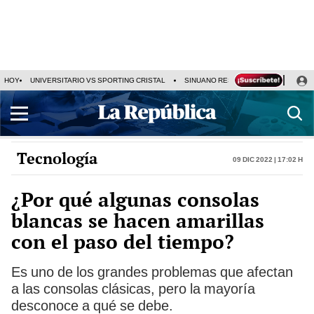
HOY
UNIVERSITARIO VS SPORTING CRISTAL
SINUANO RESULTADOS HOY
CA
Tecnología
09 Dic 2022 | 17:02 h
¿Por qué algunas consolas
blancas se hacen amarillas
con el paso del tiempo?
Es uno de los grandes problemas que afectan
a las consolas clásicas, pero la mayoría
desconoce a qué se debe.