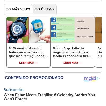
LO MÁS VISTO
LO ÚLTIMO
Ni Xiaomi ni Huawei:
WhatsApp: fallo de
Asus
habrá un smartwatch
seguridad permitiría a
Duo O
que medirá tu glucosa
hackers acceder a tus
bueno
sin necesidad de un
archivos personales
lapto
LEER MÁS
LEER MÁS
pinchazo
[FOTOS]
120H