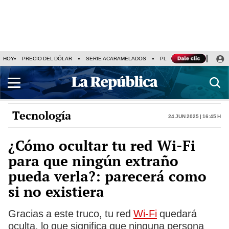
HOY
PRECIO DEL DÓLAR
SERIE ACARAMELADOS
PLAZA VEA
ALEJAND
Tecnología
24 Jun 2025 | 16:45 h
¿Cómo ocultar tu red Wi-Fi
para que ningún extraño
pueda verla?: parecerá como
si no existiera
Gracias a este truco, tu red
Wi-Fi
quedará
oculta, lo que significa que ninguna persona