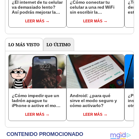
¿El internet de tu celular
¿Cómo conectar tu
¿Tu W
va demasiado lento?
celular a una red WiFi
dema
Así podrás mejorar la
sin escribir la
estos
señal sin instalar
contraseña? Estos 3
tu ro
LEER MÁS
LEER MÁS
ninguna app
métodos te permiten
veloc
hacerlo
LO MÁS VISTO
LO ÚLTIMO
¿Cómo impedir que un
Android: ¿para qué
¿Por
ladrón apague tu
sirve el modo seguro y
insta
iPhone o active el modo
cómo activarlo?
otros
avión para que no
llama
LEER MÁS
LEER MÁS
puedas ubicarlo?
pelig