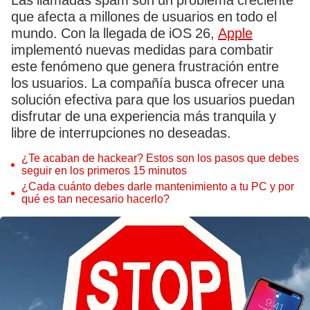
Las llamadas spam son un problema creciente
que afecta a millones de usuarios en todo el
mundo. Con la llegada de iOS 26,
Apple
implementó nuevas medidas para combatir
este fenómeno que genera frustración entre
los usuarios. La compañía busca ofrecer una
solución efectiva para que los usuarios puedan
disfrutar de una experiencia más tranquila y
libre de interrupciones no deseadas.
¿Te acaban de hackear? Estos son los pasos que debes
seguir en los primeros 15 minutos
¿Cada cuánto debes darle mantenimiento a tu PC y por
qué es tan necesario hacerlo?