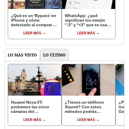
¿Qué es un 'Bypass' en
WhatsApp: ¿qué
iPhone y cómo
significan los emojis
detectarlo al comprar un
“:3” y “<3″ que se usan
celular de Apple usado?
en los chats?
LEER MÁS
LEER MÁS
LO MÁS VISTO
LO ÚLTIMO
Huawei Nova 5T:
¿Tienes un teléfono
¿Por 
probamos las cinco
Xiaomi? Con estos
insta
cámaras del
métodos podrás
Getco
smartphone y así lucen
desbloquear tu celular
otras
LEER MÁS
LEER MÁS
sus fotografías [FOTOS]
si olvidaste el patrón o
ident
contraseña
desc