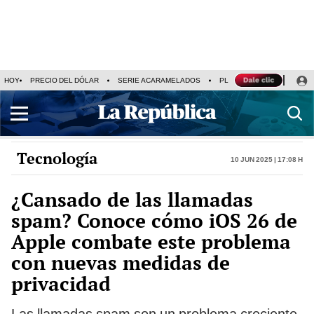
HOY
PRECIO DEL DÓLAR
SERIE ACARAMELADOS
PLAZA VEA
ALEJAND
Tecnología
10 Jun 2025 | 17:08 h
¿Cansado de las llamadas
spam? Conoce cómo iOS 26 de
Apple combate este problema
con nuevas medidas de
privacidad