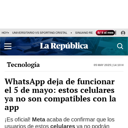
HOY
UNIVERSITARIO VS SPORTING CRISTAL
SINUANO RESULTADOS HOY
CA
Tecnología
05 May 2025 | 14:10 h
WhatsApp deja de funcionar
el 5 de mayo: estos celulares
ya no son compatibles con la
app
¡Es oficial!
Meta
acaba de confirmar que los
usuarios de estos
celulares
ya no podrán