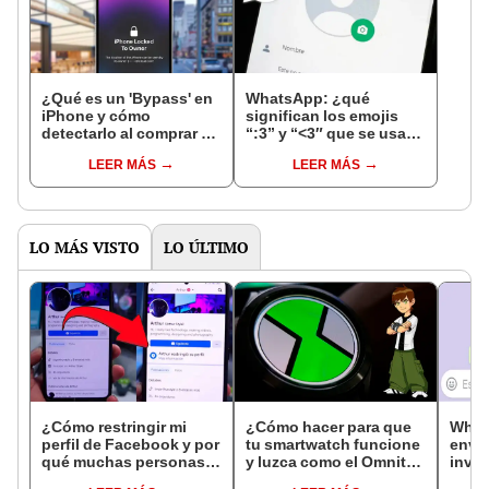
¿Qué es un 'Bypass' en
WhatsApp: ¿qué
iPhone y cómo
significan los emojis
detectarlo al comprar un
“:3” y “<3″ que se usan
celular de Apple usado?
en los chats?
LEER MÁS
LEER MÁS
LO MÁS VISTO
LO ÚLTIMO
¿Cómo restringir mi
¿Cómo hacer para que
What
perfil de Facebook y por
tu smartwatch funcione
envi
qué muchas personas
y luzca como el Omnitrix
invis
lo están haciendo?
de Ben 10?
ning