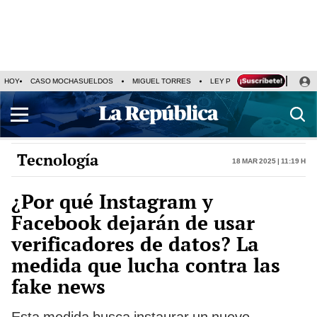
HOY
CASO MOCHASUELDOS
MIGUEL TORRES
LEY PULPÍN
PRECIO DEL
Tecnología
18 Mar 2025 | 11:19 h
¿Por qué Instagram y
Facebook dejarán de usar
verificadores de datos? La
medida que lucha contra las
fake news