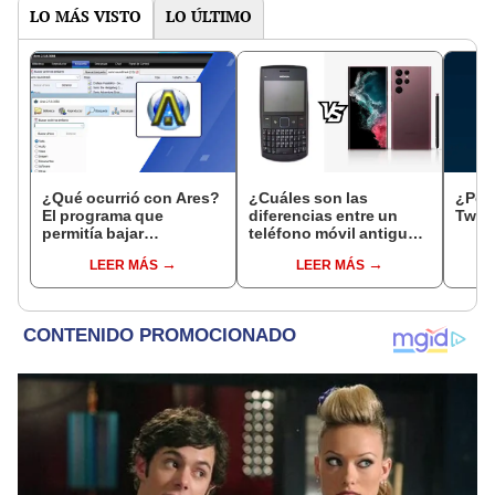
LO MÁS VISTO
LO ÚLTIMO
¿Qué ocurrió con Ares?
¿Cuáles son las
¿Por 
El programa que
diferencias entre un
Twitt
permitía bajar
teléfono móvil antiguo y
canciones, películas y
un smartphone?
LEER MÁS
LEER MÁS
series de forma gratuita