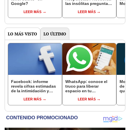
Google?
las insólitas preguntas
Monk
que hicieron reír a miles
much
LEER MÁS
LEER MÁS
un r
LO MÁS VISTO
LO ÚLTIMO
Facebook: informe
WhatsApp: conoce el
Motor
revela cifras estimadas
truco para liberar
de te
de la intimidación y
espacio en tu
que r
acoso en sus
smartphone y no
12
LEER MÁS
LEER MÁS
plataformas
quedarte sin memoria