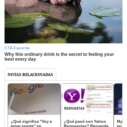
NOTAS RELACIONADAS
¿Qué significa "Voy a
¿Qué pasó con Yahoo
Myspa
tener suerte" en
Respuestas? Recuerda
en la