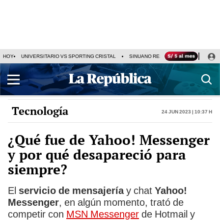
HOY
UNIVERSITARIO VS SPORTING CRISTAL
SINUANO RESULTADOS HOY
CA
Tecnología
24 Jun 2023 | 10:37 h
¿Qué fue de Yahoo! Messenger
y por qué desapareció para
siempre?
El
servicio de mensajería
y chat
Yahoo!
Messenger
, en algún momento, trató de
competir con
MSN Messenger
de Hotmail y