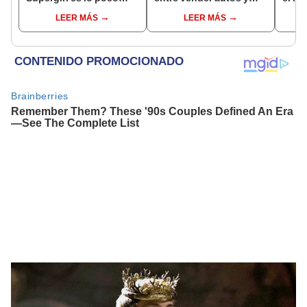
convencional que es"
hacer periodismo”
balón
LEER MÁS
LEER MÁS
esper
cuan
muer