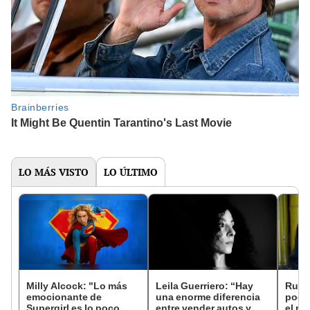
LO MÁS VISTO
LO ÚLTIMO
Milly Alcock: "Lo más
Leila Guerriero: “Hay
Ruth
emocionante de
una enorme diferencia
pode
Supergirl es lo poco
entre vender autos y
el mi