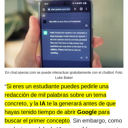
En chat.openai.com se puede interactuar gratuitamente con el chatbot. Foto:
Luke Baker
“
Si eres un estudiante puedes pedirle una
redacción de mil palabras sobre un tema
concreto, y la
IA
te la generará antes de que
hayas tenido tiempo de abrir
Google
para
buscar el primer concepto
. Sin embargo, como