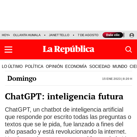
HOY
OLLANTA HUMALA
JANET TELLO
7 DE AGOSTO
TINKA RESULTADOS
LO ÚLTIMO
POLÍTICA
OPINIÓN
ECONOMÍA
SOCIEDAD
MUNDO
CIE
Domingo
15 Ene 2023 | 8:20 h
ChatGPT: inteligencia futura
ChatGPT, un chatbot de inteligencia artificial
que responde por escrito todas las preguntas o
textos que se le pida, fue lanzado a fines del
año pasado y está revolucionando la internet.