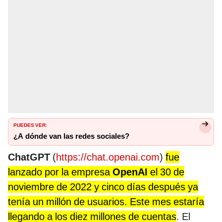
PUEDES VER:
¿A dónde van las redes sociales?
ChatGPT
(
https://chat.openai.com
)
fue
lanzado por la empresa
OpenAI
el 30 de
noviembre de 2022 y cinco días después ya
tenía un millón de usuarios. Este mes estaría
llegando a los diez millones de cuentas
. El