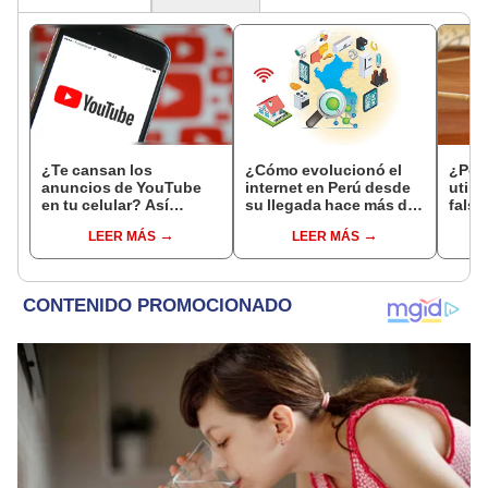
¿Te cansan los
¿Cómo evolucionó el
¿Por 
anuncios de YouTube
internet en Perú desde
utili
en tu celular? Así
su llegada hace más de
falso
puedes eliminarlos de
25 años?
smar
LEER MÁS
LEER MÁS
Android y iPhone