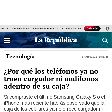
HOY
UNIVERSITARIO VS SPORTING CRISTAL
SINUANO RESULTADOS HOY
CA
Tecnología
17 Abr 2022 | 15:17 h
¿Por qué los teléfonos ya no
traen cargador ni audífonos
adentro de su caja?
Si compraste el último Samsung Galaxy S o el
iPhone más reciente habrás observado que la
caja de los celulares ya no ofrece cargador ni