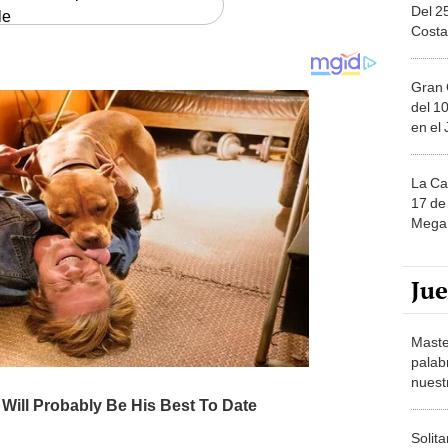
Del 2
le
Costa
Gran 
del 10
en el
La Ca
17 de 
Mega 
Ju
Maste
palab
nuest
Solita