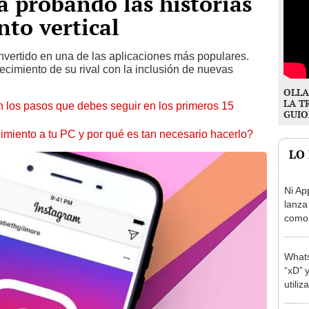
á probando las historias
to vertical
nvertido en una de las aplicaciones más populares.
recimiento de su rival con la inclusión de nuevas
OLLA
LA T
 los pasos que debes seguir en los primeros 15
GUIO
miento a tu PC y por qué es tan necesario hacerlo?
LO
Ni Ap
lanza 
como 
inven
Whats
“xD” 
utili
mens