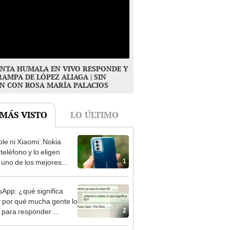
NTA HUMALA EN VIVO RESPONDE Y
RAMPA DE LÓPEZ ALIAGA | SIN
N CON ROSA MARÍA PALACIOS
 MÁS VISTO
LO ÚLTIMO
ple ni Xiaomi: Nokia
teléfono y lo eligen
1
uno de los mejores
tos del 2023
App: ¿qué significa
y por qué mucha gente lo
2
za para responder
ajes?