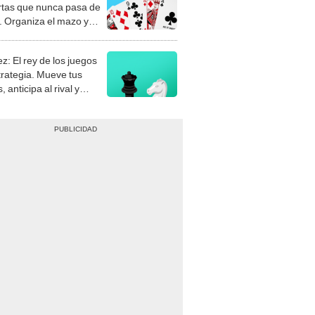
rtas que nunca pasa de
 Organiza el mazo y
stra tu habilidad.
z: El rey de los juegos
trategia. Mueve tus
, anticipa al rival y
gue el jaque mate.