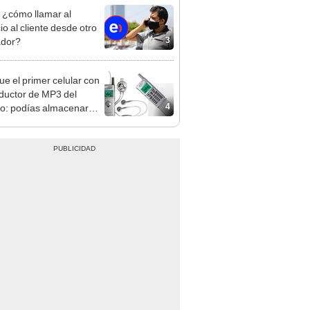
: ¿cómo llamar al
io al cliente desde otro
3
ador?
ue el primer celular con
ductor de MP3 del
4
: podías almacenar
 10 canciones