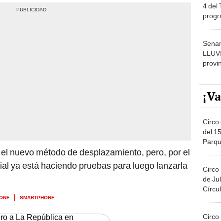
4 del
progr
dónde
Senam
LLUV
provi
¡Va
Circo 
del 15
Parqu
 el nuevo método de desplazamiento, pero, por el
Migue
al ya está haciendo pruebas para luego lanzarla
Circo
de Jul
Círcul
HONE
SMARTPHONE
Circo
ero a La República en