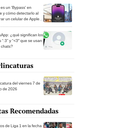
es un 'Bypass' en
e y cómo detectarlo al
ar un celular de Apple
o?
App: ¿qué significan los
 “:3” y “<3″ que se usan
s chats?
lincaturas
catura del viernes 7 de
o de 2026
tas Recomendadas
os de Liga 1 en la fecha