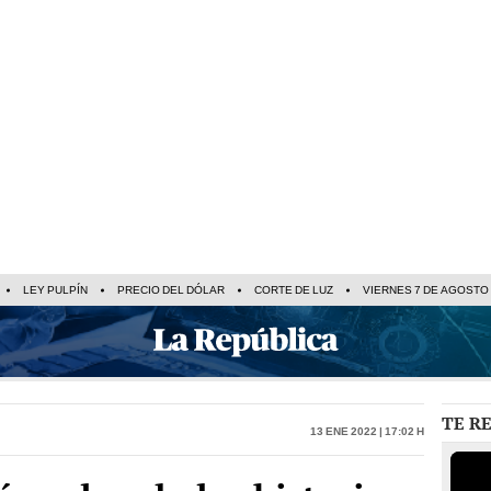
LEY PULPÍN
PRECIO DEL DÓLAR
CORTE DE LUZ
VIERNES 7 DE AGOSTO
TE R
13 Ene 2022 | 17:02 h