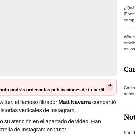
¿Qué 
iPhon
compr
usad
Whats
emojis
en lo
Car
Carlin
ronto podrás ordenar las publicaciones de tu perfil
agost
witter, el famoso filtrador
Matt Navarra
compartió
storias verticales de Instagram.
No
o su atención en el apartado de video. Han
trella de Instagram en 2022.
Partid