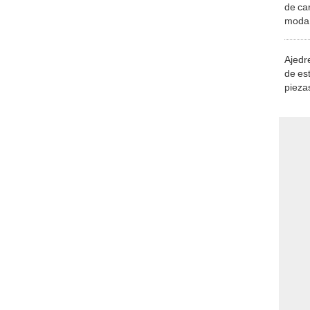
de ca
moda.
demue
Ajedre
de es
piezas
consi