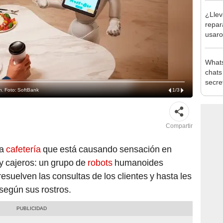
¿Llev
repar
usaro
genér
Whats
chats
secre
n. Foto: SoftBank
1
/
3
Andro
Compartir
la
cafetería
que está causando sensación en
y cajeros: un grupo de
robots
humanoides
suelven las consultas de los clientes y hasta les
 según sus rostros.