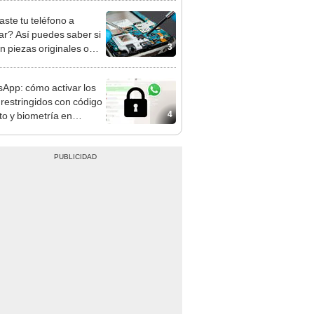
aste tu teléfono a
ar? Así puedes saber si
3
n piezas originales o
icas
App: cómo activar los
 restringidos con código
4
to y biometría en
id, iPhone y Web