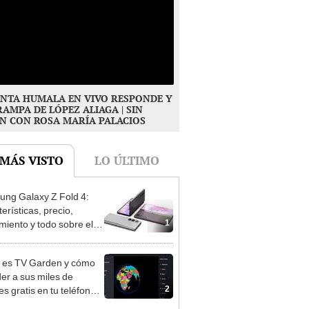
NTA HUMALA EN VIVO RESPONDE Y
RAMPA DE LÓPEZ ALIAGA | SIN
N CON ROSA MARÍA PALACIOS
 MÁS VISTO
LO ÚLTIMO
ng Galaxy Z Fold 4:
erísticas, precio,
1
miento y todo sobre el
ono plegable
 es TV Garden y cómo
er a sus miles de
2
s gratis en tu teléfono,
 TV o PC?