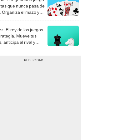
rtas que nunca pasa de
 Organiza el mazo y
stra tu habilidad.
z: El rey de los juegos
trategia. Mueve tus
, anticipa al rival y
gue el jaque mate.