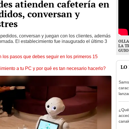
es atienden cafetería en
didos, conversan y
tres
 pedidos, conversan y juegan con los clientes, además
OLLA
ornada. El establecimiento fue inaugurado el último 3
LA T
GUIO
 los pasos que debes seguir en los primeros 15
LO
miento a tu PC y por qué es tan necesario hacerlo?
Samsu
caract
lanza
teléf
¿Qué
acced
canale
Smart