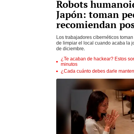
Robots humanoid
Japón: toman pe
recomiendan pos
Los trabajadores cibernéticos toman
de limpiar el local cuando acaba la j
de diciembre.
¿Te acaban de hackear? Estos son
minutos
¿Cada cuánto debes darle manteni