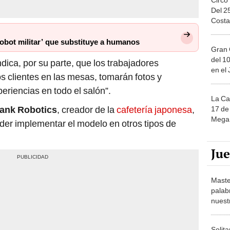
Del 2
Costa
robot militar’ que substituye a humanos
Gran 
del 10
ndica, por su parte, que los trabajadores
en el
os clientes en las mesas, tomarán fotos y
eriencias en todo el salón”.
La Ca
ank Robotics
, creador de la
cafetería
japonesa
,
17 de 
Mega 
oder implementar el modelo en otros tipos de
Ju
Maste
palab
nuest
Solita