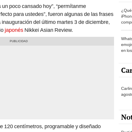
s un poco cansado hoy”, “permítanme
¿Qué 
ecto para ustedes”, fueron algunas de las frases
iPhon
 inauguración del último martes 3 de diciembre,
compr
usad
io
japonés
Nikkei Asian Review.
Whats
emojis
en lo
Car
Carli
agost
No
e 120 centímetros, programable y diseñado
Partid
n personas. Su tecnología permite identificar el