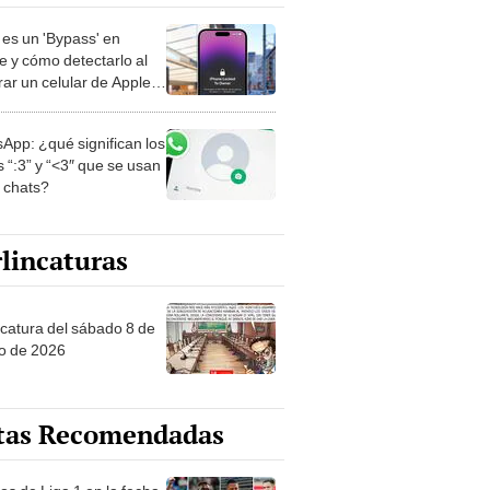
es un 'Bypass' en
e y cómo detectarlo al
ar un celular de Apple
o?
App: ¿qué significan los
 “:3” y “<3″ que se usan
s chats?
lincaturas
ncatura del sábado 8 de
o de 2026
tas Recomendadas
os de Liga 1 en la fecha