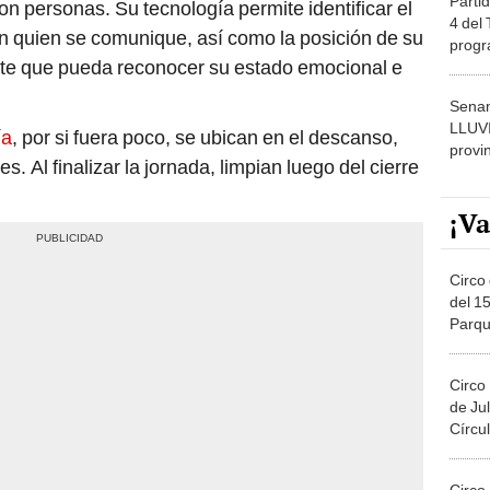
4 del
on quien se comunique, así como la posición de su
progr
ite que pueda reconocer su estado emocional e
dónde
Senam
LLUV
ía
, por si fuera poco, se ubican en el descanso,
provi
s. Al finalizar la jornada, limpian luego del cierre
¡Va
Circo 
del 15
Parqu
Migue
Circo
de Jul
Círcul
Circo