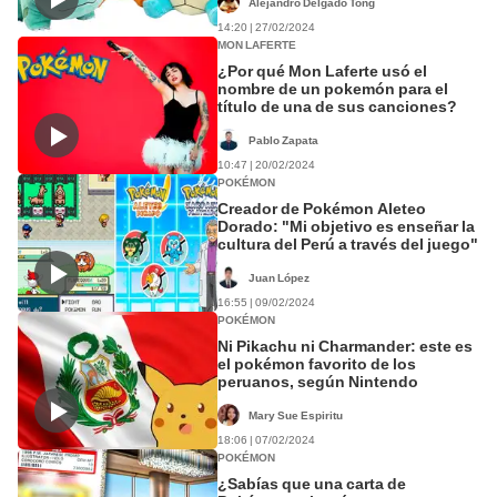
Alejandro Delgado Tong
14:20 | 27/02/2024
MON LAFERTE
¿Por qué Mon Laferte usó el
nombre de un pokemón para el
título de una de sus canciones?
Pablo Zapata
10:47 | 20/02/2024
POKÉMON
Creador de Pokémon Aleteo
Dorado: "Mi objetivo es enseñar la
cultura del Perú a través del juego"
Juan López
16:55 | 09/02/2024
POKÉMON
Ni Pikachu ni Charmander: este es
el pokémon favorito de los
peruanos, según Nintendo
Mary Sue Espiritu
18:06 | 07/02/2024
POKÉMON
¿Sabías que una carta de