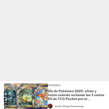
POKÉMON
Día de Pokémon 2025: cómo y
hasta cuándo reclamar las 3 cartas
EX de TCG Pocket por el
aniversario de la franquicia
Jesús Aliaga Samaniego