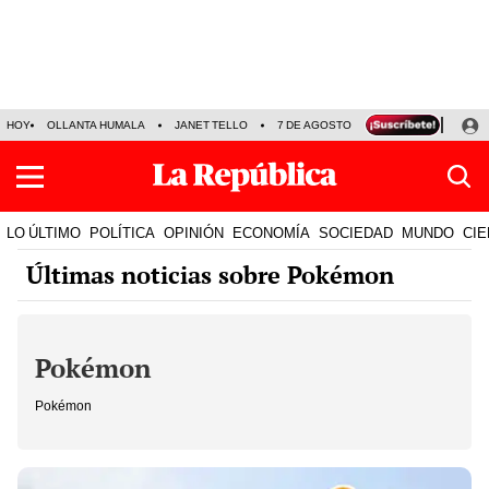
HOY
OLLANTA HUMALA
JANET TELLO
7 DE AGOSTO
TINKA RESULTADOS
LO ÚLTIMO
POLÍTICA
OPINIÓN
ECONOMÍA
SOCIEDAD
MUNDO
CIE
Últimas noticias sobre Pokémon
Pokémon
Pokémon