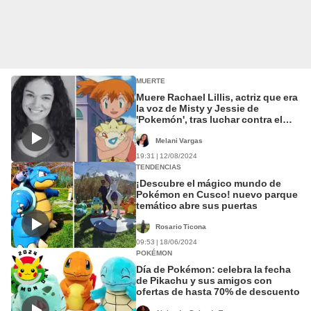
MUERTE
Muere Rachael Lillis, actriz que era
la voz de Misty y Jessie de
'Pokemón', tras luchar contra el
cáncer
Melani Vargas
19:31 | 12/08/2024
TENDENCIAS
¡Descubre el mágico mundo de
Pokémon en Cusco! nuevo parque
temático abre sus puertas
Rosario Ticona
09:53 | 18/06/2024
POKÉMON
Día de Pokémon: celebra la fecha
de Pikachu y sus amigos con
ofertas de hasta 70% de descuento