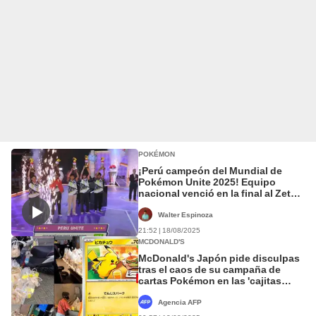
POKÉMON
¡Perú campeón del Mundial de
Pokémon Unite 2025! Equipo
nacional venció en la final al Zeta
Division japonés
Walter Espinoza
21:52 | 18/08/2025
MCDONALD'S
McDonald's Japón pide disculpas
tras el caos de su campaña de
cartas Pokémon en las 'cajitas
felices'
Agencia AFP