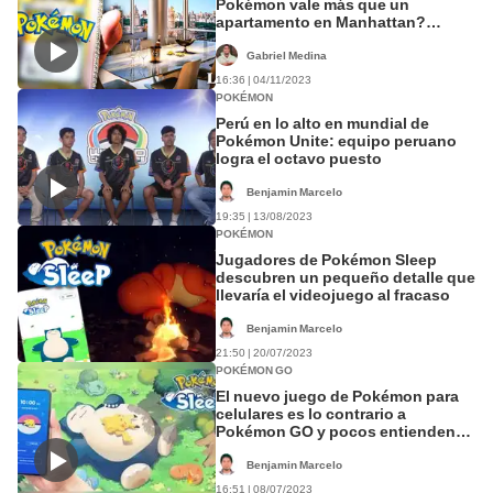
Pokémon vale más que un
apartamento en Manhattan?
Descubre cuál es y por qué es tan
valiosa
Gabriel Medina
16:36 | 04/11/2023
POKÉMON
Perú en lo alto en mundial de
Pokémon Unite: equipo peruano
logra el octavo puesto
Benjamin Marcelo
19:35 | 13/08/2023
POKÉMON
Jugadores de Pokémon Sleep
descubren un pequeño detalle que
llevaría el videojuego al fracaso
Benjamin Marcelo
21:50 | 20/07/2023
POKÉMON GO
El nuevo juego de Pokémon para
celulares es lo contrario a
Pokémon GO y pocos entienden
cómo jugarlo
Benjamin Marcelo
16:51 | 08/07/2023