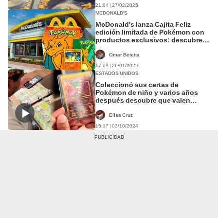
21:04 | 27/02/2025
MCDONALD'S
McDonald's lanza Cajita Feliz
edición limitada de Pokémon con
productos exclusivos: descubre
hasta cuándo podrás adquirirla en
EE. UU.
Omar Betetta
17:09 | 26/01/2025
ESTADOS UNIDOS
Coleccionó sus cartas de
Pokémon de niño y varios años
después descubre que valen
US$5.000: "Es un tesoro"
Elisa Cruz
15:17 | 03/10/2024