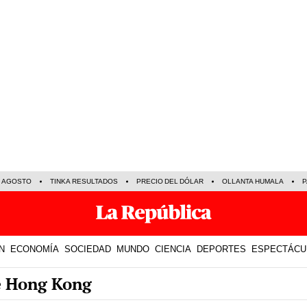
E AGOSTO
TINKA RESULTADOS
PRECIO DEL DÓLAR
OLLANTA HUMALA
P
N
ECONOMÍA
SOCIEDAD
MUNDO
CIENCIA
DEPORTES
ESPECTÁCU
re Hong Kong