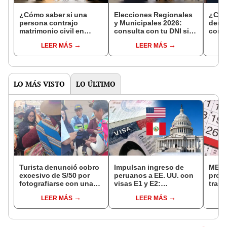
¿Cómo saber si una
Elecciones Regionales
¿Cóm
persona contrajo
y Municipales 2026:
denun
matrimonio civil en
consulta con tu DNI si
con 
Reniec?
fuiste elegido miembro
LEER MÁS
LEER MÁS
de mesa para este 4 de
octubre en el link oficial
de la ONPE
LO MÁS VISTO
LO ÚLTIMO
Turista denunció cobro
Impulsan ingreso de
MEF 
excesivo de S/50 por
peruanos a EE. UU. con
prop
fotografiarse con una
visas E1 y E2:
trasl
alpaca en Cusco:
emprendedores y
no se
LEER MÁS
LEER MÁS
serenazgo recuperó el
pymes serían los más
“Lune
dinero
beneficiados