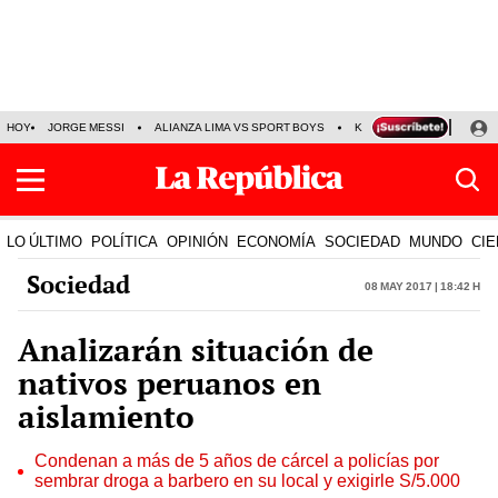
HOY
JORGE MESSI
ALIANZA LIMA VS SPORT BOYS
KENJI FUJIMORI
PRE
LO ÚLTIMO
POLÍTICA
OPINIÓN
ECONOMÍA
SOCIEDAD
MUNDO
CIE
Sociedad
08 May 2017 | 18:42 h
Analizarán situación de
nativos peruanos en
aislamiento
Condenan a más de 5 años de cárcel a policías por
sembrar droga a barbero en su local y exigirle S/5.000