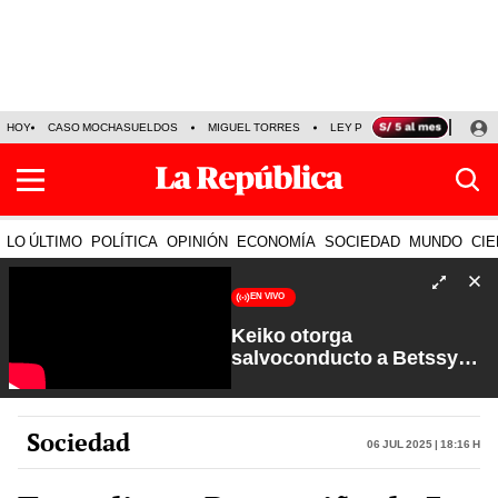
HOY
CASO MOCHASUELDOS
MIGUEL TORRES
LEY PULPÍN
PRECIO DEL
LO ÚLTIMO
POLÍTICA
OPINIÓN
ECONOMÍA
SOCIEDAD
MUNDO
CIE
EN VIVO
Keiko otorga
salvoconducto a Betssy
Chávez y renuevan
Petroperú | Sin Guion con
Rosa María Palacios
Sociedad
06 Jul 2025 | 18:16 h