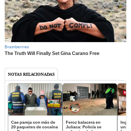
NOTAS RELACIONADAS
Cae pareja con más de
Feroz balacera en
Ingre
20 paquetes de cocaína
Juliaca: Policía se
una i