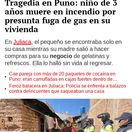
Tragedia en Puno: niño de 3
años muere en incendio por
presunta fuga de gas en su
vivienda
En
Juliaca
, el pequeño se encontraba solo en
su casa mientras su madre salió a hacer
compras para su
negocio
de gelatinas y
refrescos. Ella lo halló sin vida al regresar.
Cae pareja con más de 20 paquetes de cocaína en
Puno: eran camufladas en cajas fuertes dentro de
maletas
Feroz balacera en Juliaca: Policía se enfrenta a balazos
contra delincuentes que saqueaban una casa