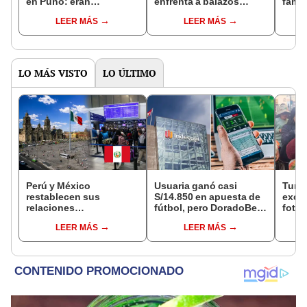
en Puno: eran
enfrenta a balazos
famil
camufladas en cajas
contra delincuentes que
negl
LEER MÁS
LEER MÁS
fuertes dentro de
saqueaban una casa
clíni
maletas
LO MÁS VISTO
LO ÚLTIMO
Perú y México
Usuaria ganó casi
Turis
restablecen sus
S/14.850 en apuesta de
exces
relaciones
fútbol, pero DoradoBet
fotog
diplomáticas: ¿se
se negó a pagar:
alpa
LEER MÁS
LEER MÁS
anulan los visados?
Indecopi multó a la
Seren
empresa con más de S/
dine
19.000