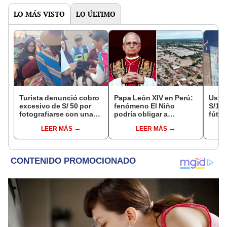
LO MÁS VISTO
LO ÚLTIMO
Turista denunció cobro
Papa León XIV en Perú:
Usuar
excesivo de S/ 50 por
fenómeno El Niño
S/14.
fotografiarse con una
podría obligar a
fútbo
alpaca en Cusco y
modificar actividades si
se ne
LEER MÁS
LEER MÁS
Serenazgo recuperó el
surge una emergencia
Indec
dinero
empr
19.0