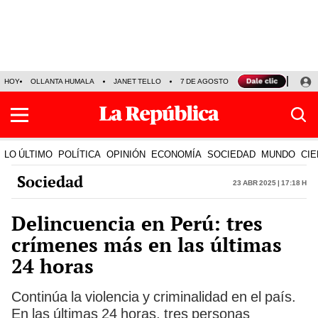
HOY
OLLANTA HUMALA
JANET TELLO
7 DE AGOSTO
TINKA RESULTADOS
LO ÚLTIMO
POLÍTICA
OPINIÓN
ECONOMÍA
SOCIEDAD
MUNDO
CIE
Sociedad
23 Abr 2025 | 17:18 h
Delincuencia en Perú: tres
crímenes más en las últimas
24 horas
Continúa la violencia y criminalidad en el país.
En las últimas 24 horas, tres personas