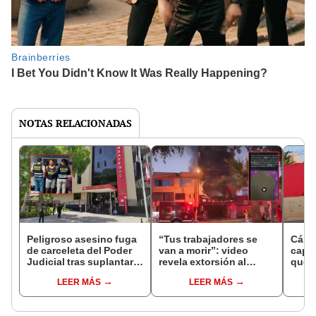
NOTAS RELACIONADAS
Peligroso asesino fuga
“Tus trabajadores se
Cáma
de carceleta del Poder
van a morir”: video
capt
Judicial tras suplantar
revela extorsión al
que 
identidad: policías son
almacén incendiado en
asalt
LEER MÁS
LEER MÁS
investigados
Los Olivos
secue
Cerc