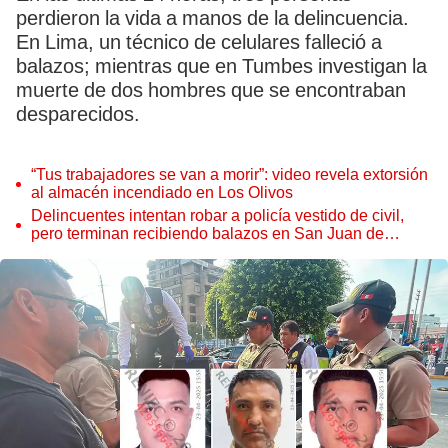
perdieron la vida a manos de la delincuencia.
En Lima, un técnico de celulares falleció a
balazos; mientras que en Tumbes investigan la
muerte de dos hombres que se encontraban
desparecidos.
“Tus trabajadores se van a morir”: video revela extorsión
al almacén incendiado en Los Olivos
Delincuentes intentan robar a policía vestido de civil,
pero terminan recibiendo balazos en San Juan de
Miraflores