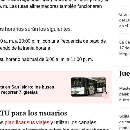
 p. m. Las rutas alimentadoras también funcionarán
Gran 
del 10
en el
s horarios serán los siguientes:
0 a. m. a 10:00 p. m. con una frecuencia de paso de
La Ca
endo de la franja horaria.
17 de 
Mega 
u horario habitual de 6:00 a. m. a 11:00 p. m.
Ju
a en San Isidro: los buses
Maste
 recorrer 7 iglesias
palab
nuest
U para los usuarios
Solita
os
planificar sus viajes
y utilizar los canales
de ca
moda.