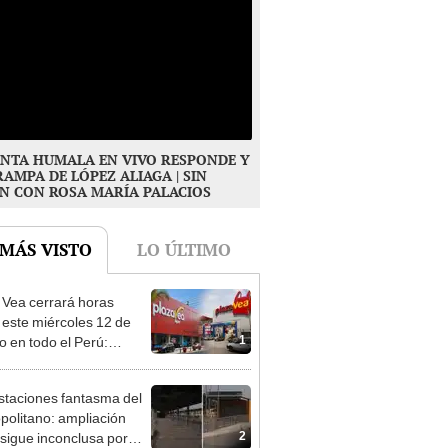
NTA HUMALA EN VIVO RESPONDE Y
RAMPA DE LÓPEZ ALIAGA | SIN
N CON ROSA MARÍA PALACIOS
 MÁS VISTO
LO ÚLTIMO
 Vea cerrará horas
 este miércoles 12 de
1
o en todo el Perú:
as atenderán hasta las 7
staciones fantasma del
politano: ampliación
2
 sigue inconclusa por