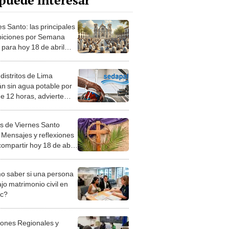
puede interesar
s Santo: las principales
biciones por Semana
 para hoy 18 de abril
ebes conocer, según la
distritos de Lima
án sin agua potable por
e 12 horas, advierte
pal
s de Viernes Santo
 Mensajes y reflexiones
compartir hoy 18 de abril
emana Santa
 saber si una persona
jo matrimonio civil en
ec?
iones Regionales y