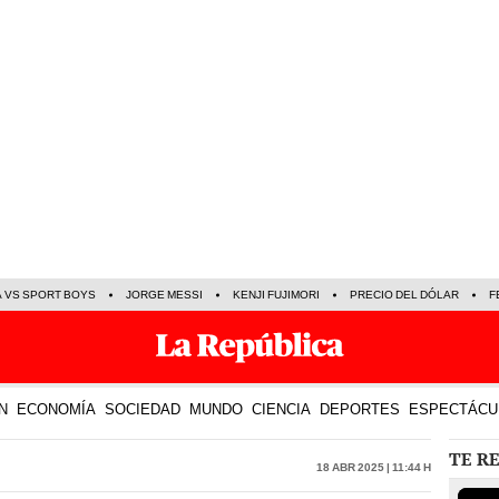
A VS SPORT BOYS
JORGE MESSI
KENJI FUJIMORI
PRECIO DEL DÓLAR
F
N
ECONOMÍA
SOCIEDAD
MUNDO
CIENCIA
DEPORTES
ESPECTÁCU
TE R
18 Abr 2025 | 11:44 h