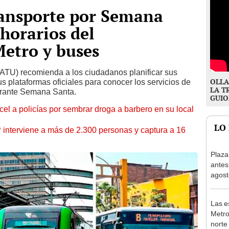
ransporte por Semana
 horarios del
etro y buses
ATU) recomienda a los ciudadanos planificar sus
OLLA
us plataformas oficiales para conocer los servicios de
LA T
durante Semana Santa.
GUIO
l a policías por sembrar droga a barbero en su local
LO
nterviene a más de 2.300 personas y captura a 16
Plaza
antes
agost
tiend
p.m.
Las e
Metro
norte