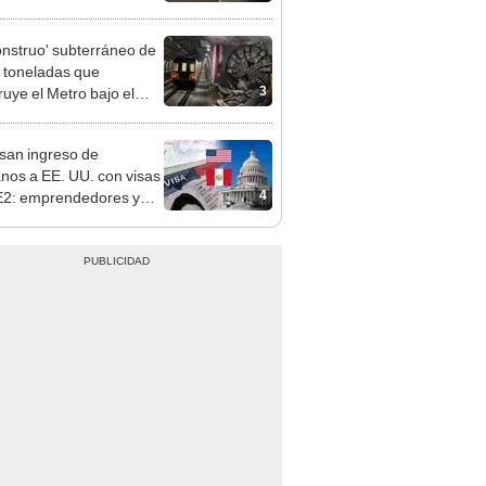
 de buses y una adenda
ncada
onstruo' subterráneo de
 toneladas que
3
ruye el Metro bajo el
o avanza a su última
ión
san ingreso de
nos a EE. UU. con visas
4
E2: emprendedores y
 serían los más
iciados