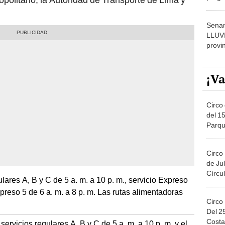
dónde
Senam
LLUV
provi
¡Va
Circo 
del 15
Parqu
Migue
Circo
de Jul
Círcul
lares A, B y C de 5 a. m. a 10 p. m., servicio Expreso
Expreso 5 de 6 a. m. a 8 p. m. Las rutas alimentadoras
Circo
Del 2
Costa
servicios regulares A, B y C de 5 a. m. a 10 p. m. y el