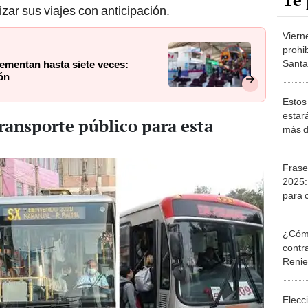
Te 
izar sus viajes con anticipación.
Vierne
prohi
Santa
ementan hasta siete veces:
ón
que d
Biblia
Estos 
estar
transporte público para esta
más d
Seda
Frase
2025:
para 
por S
¿Cómo
contra
Reni
Elecc