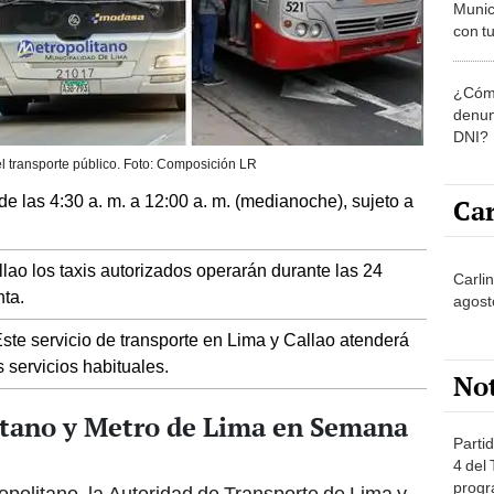
Munic
con tu
miemb
de oct
¿Cómo
la O
denun
DNI?
l transporte público. Foto: Composición LR
 las 4:30 a. m. a 12:00 a. m. (medianoche), sujeto a
Car
lao los taxis autorizados operarán durante las 24
Carli
ta.
agost
ste servicio de transporte en Lima y Callao atenderá
s servicios habituales.
No
itano y Metro de Lima en Semana
Partid
4 del
progr
opolitano, la Autoridad de Transporte de Lima y