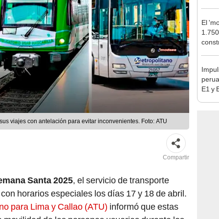
falta
esta
El 'm
1.750
const
Calla
estac
Impul
perua
E1 y 
pymes
benef
sus viajes con antelación para evitar inconvenientes. Foto: ATU
Compartir
emana Santa 2025
, el servicio de transporte
con horarios especiales los días 17 y 18 de abril.
no para Lima y Callao (ATU)
informó que estas