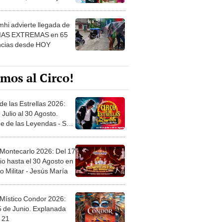
 ver
hi advierte llegada de
IAS EXTREMAS en 65
ncias desde HOY
mos al Circo!
de las Estrellas 2026:
 Julio al 30 Agosto.
e de las Leyendas - San
l
 Montecarlo 2026: Del 17
io hasta el 30 Agosto en
o Militar - Jesús María
 Místico Condor 2026:
5 de Junio. Explanada
 21