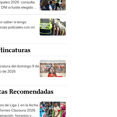
ipales 2026: consulta
 DNI si fuiste elegido
ro de mesa para este 4
ubre en el link oficial de
 saber si tengo
NPE
cias policiales con mi
lincaturas
ncatura del domingo 9 de
o de 2026
tas Recomendadas
os de Liga 1 en la fecha
 Torneo Clausura 2026:
amación, horarios y