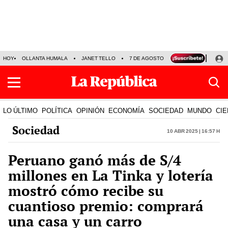
HOY
OLLANTA HUMALA
JANET TELLO
7 DE AGOSTO
TINKA RESULTADOS
LO ÚLTIMO
POLÍTICA
OPINIÓN
ECONOMÍA
SOCIEDAD
MUNDO
CIE
Sociedad
10 Abr 2025 | 16:57 h
Peruano ganó más de S/4
millones en La Tinka y lotería
mostró cómo recibe su
cuantioso premio: comprará
una casa y un carro