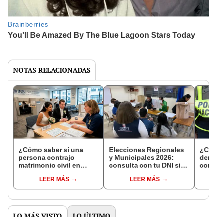
NOTAS RELACIONADAS
¿Cómo saber si una
Elecciones Regionales
¿Cóm
persona contrajo
y Municipales 2026:
denun
matrimonio civil en
consulta con tu DNI si
con 
Reniec?
fuiste elegido miembro
LEER MÁS
LEER MÁS
de mesa para este 4 de
octubre en el link oficial
de la ONPE
LO MÁS VISTO
LO ÚLTIMO