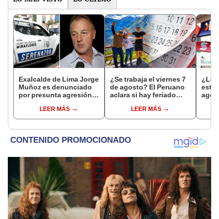
Exalcalde de Lima Jorge
¿Se trabaja el viernes 7
¿Los
Muñoz es denunciado
de agosto? El Peruano
este 
por presunta agresión
aclara si hay feriado
agos
contra serena gestante
largo tras el descanso
horar
LEER MÁS
LEER MÁS
de Miraflores
del 6 de agosto
habil
Inter
Banc