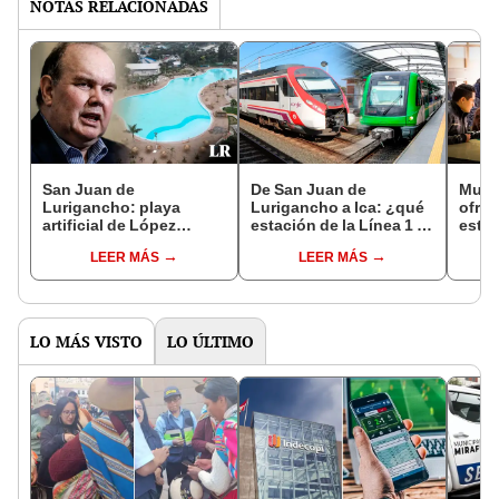
NOTAS RELACIONADAS
San Juan de
De San Juan de
Muni
Lurigancho: playa
Lurigancho a Ica: ¿qué
ofrec
artificial de López
estación de la Línea 1 se
estu
Aliaga no es saludable
conectará con el nuevo
unive
LEER MÁS
LEER MÁS
para bañistas
tren de cercanías?
¿cóm
LO MÁS VISTO
LO ÚLTIMO