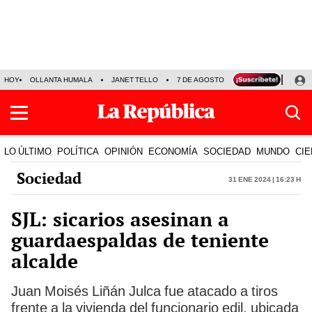
HOY
OLLANTA HUMALA
JANET TELLO
7 DE AGOSTO
TINKA RESULTADOS
LO ÚLTIMO
POLÍTICA
OPINIÓN
ECONOMÍA
SOCIEDAD
MUNDO
CIE
Sociedad
31 Ene 2024 | 16:23 h
SJL: sicarios asesinan a
guardaespaldas de teniente
alcalde
Juan Moisés Liñán Julca fue atacado a tiros
frente a la vivienda del funcionario edil, ubicada