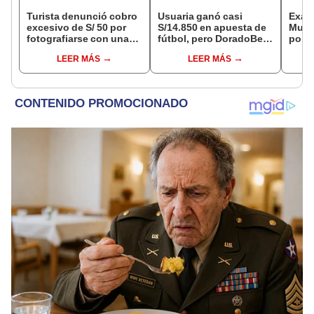
Turista denunció cobro
Usuaria ganó casi
Exalc
excesivo de S/ 50 por
S/14.850 en apuesta de
Muño
fotografiarse con una
fútbol, pero DoradoBet
por p
alpaca en Cusco y
se negó a pagar:
contr
LEER MÁS
LEER MÁS
Serenazgo recuperó el
Indecopi multó a la
de Mi
dinero
empresa con más de S/
19.000