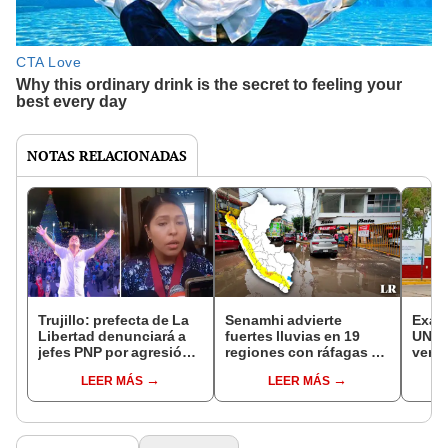
NOTAS RELACIONADAS
Trujillo: prefecta de La
Senamhi advierte
Exam
Libertad denunciará a
fuertes lluvias en 19
UNIC
jefes PNP por agresión y
regiones con ráfagas de
ver l
permitir concierto
viento: ¿cuáles son?
de in
LEER MÁS
LEER MÁS
punt