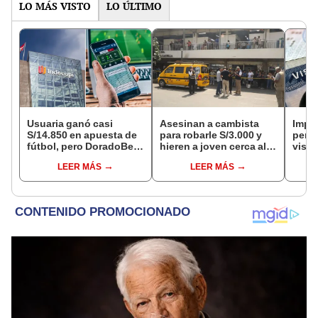
LO MÁS VISTO
LO ÚLTIMO
Usuaria ganó casi
Asesinan a cambista
Impu
S/14.850 en apuesta de
para robarle S/3.000 y
perua
fútbol, pero DoradoBet
hieren a joven cerca al
visas
se negó a pagar:
Barrio Chino en Lima
empr
LEER MÁS
LEER MÁS
Indecopi multó a la
Cercado
pyme
empresa con más de S/
bene
19.000