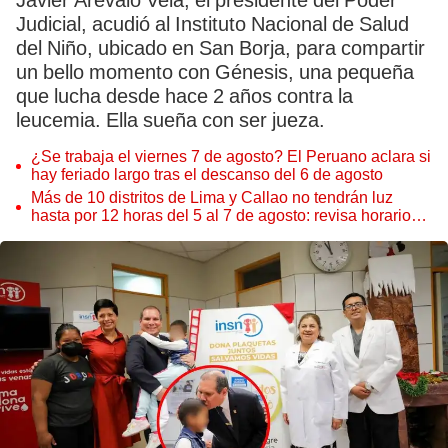
Javier Arévalo Vela, el presidente del Poder
Judicial, acudió al Instituto Nacional de Salud
del Niño, ubicado en San Borja, para compartir
un bello momento con Génesis, una pequeña
que lucha desde hace 2 años contra la
leucemia. Ella sueña con ser jueza.
¿Se trabaja el viernes 7 de agosto? El Peruano aclara si
hay feriado largo tras el descanso del 6 de agosto
Más de 10 distritos de Lima y Callao no tendrán luz
hasta por 12 horas del 5 al 7 de agosto: revisa horarios y
zonas afectadas