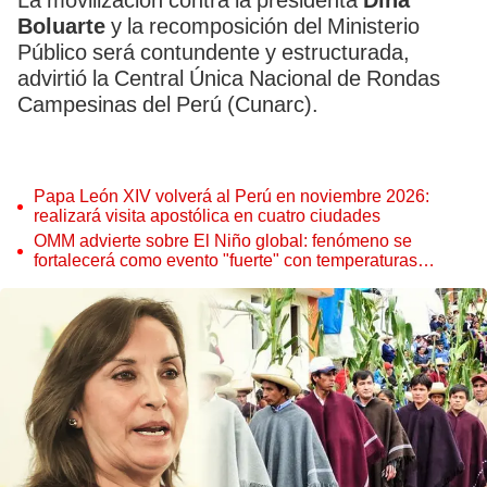
La movilización contra la presidenta
Dina
Boluarte
y la recomposición del Ministerio
Público será contundente y estructurada,
advirtió la Central Única Nacional de Rondas
Campesinas del Perú (Cunarc).
Papa León XIV volverá al Perú en noviembre 2026:
realizará visita apostólica en cuatro ciudades
OMM advierte sobre El Niño global: fenómeno se
fortalecerá como evento "fuerte" con temperaturas
récord este 2026