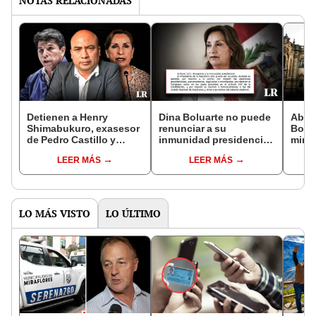
NOTAS RELACIONADAS
Detienen a Henry
Dina Boluarte no puede
Abog
Shimabukuro, exasesor
renunciar a su
Bolua
de Pedro Castillo y
inmunidad presidencial,
minis
presunto financista de
afirman expertos
señal
LEER MÁS
LEER MÁS
Dina Boluarte
no re
inmu
LO MÁS VISTO
LO ÚLTIMO