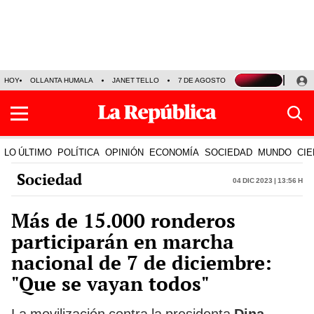
HOY
OLLANTA HUMALA
JANET TELLO
7 DE AGOSTO
TINKA RESULTADOS
LO ÚLTIMO
POLÍTICA
OPINIÓN
ECONOMÍA
SOCIEDAD
MUNDO
CIE
Sociedad
04 Dic 2023 | 13:56 h
Más de 15.000 ronderos
participarán en marcha
nacional de 7 de diciembre:
"Que se vayan todos"