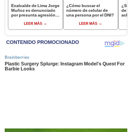
Exalcalde de Lima Jorge
¿Cómo buscar el
¿Se t
Muñoz es denunciado
número de celular de
de a
por presunta agresión
una persona por el DNI?
aclar
contra serena gestante
largo
LEER MÁS
LEER MÁS
de Miraflores
del 6