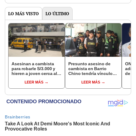
LO MÁS VISTO
LO ÚLTIMO
Asesinan a cambista
Presunto asesino de
ONP 
para robarle S/3.000 y
cambista en Barrio
adici
hieren a joven cerca al
Chino tendría vínculos
de ag
Barrio Chino en Lima
con el Tren de Aragua:
que 
LEER MÁS
LEER MÁS
Cercado
PNP revela marcaje
requi
si so