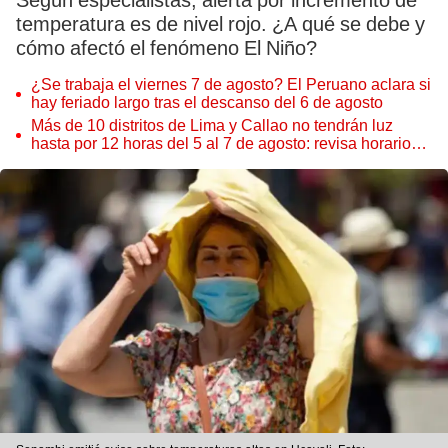
Según especialistas, alerta por incremento de
temperatura es de nivel rojo. ¿A qué se debe y
cómo afectó el fenómeno El Niño?
¿Se trabaja el viernes 7 de agosto? El Peruano aclara si
hay feriado largo tras el descanso del 6 de agosto
Más de 10 distritos de Lima y Callao no tendrán luz
hasta por 12 horas del 5 al 7 de agosto: revisa horarios y
zonas afectadas