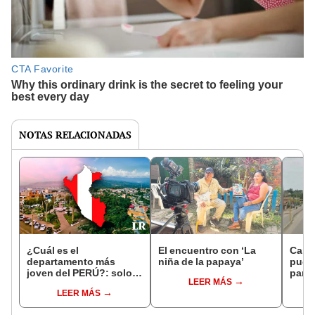
NOTAS RELACIONADAS
¿Cuál es el
El encuentro con ‘La
Camp
departamento más
niña de la papaya’
pucal
joven del PERÚ?: solo
para 
LEER MÁS
43 años de creación y es
torn
LEER MÁS
una de las más grandes
Arge
del país