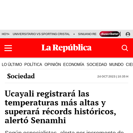
HOY
UNIVERSITARIO VS SPORTING CRISTAL
SINUANO RESULTADOS HOY
CA
LO ÚLTIMO
POLÍTICA
OPINIÓN
ECONOMÍA
SOCIEDAD
MUNDO
CIE
Sociedad
24 Oct 2023 | 10:35 h
Ucayali registrará las
temperaturas más altas y
superará récords históricos,
alertó Senamhi