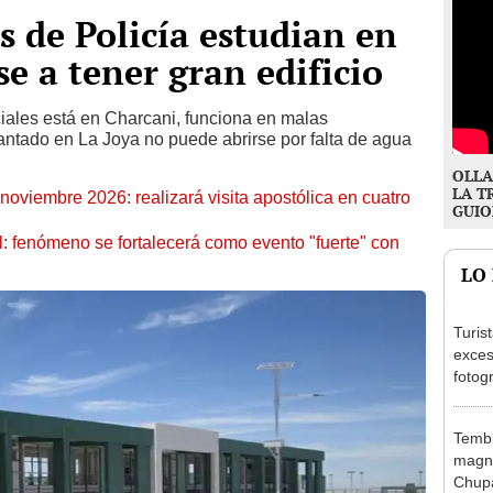
s de Policía estudian en
se a tener gran edificio
ciales está en Charcani, funciona en malas
antado en La Joya no puede abrirse por falta de agua
OLLA
LA T
oviembre 2026: realizará visita apostólica en cuatro
GUIO
: fenómeno se fortalecerá como evento "fuerte" con
LO
Turis
exces
fotog
en Cu
recup
Tembl
magni
Chup