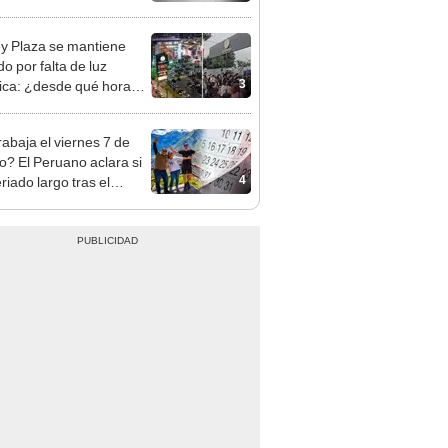
y Plaza se mantiene
o por falta de luz
3
rica: ¿desde qué hora
á el centro comercial?
rabaja el viernes 7 de
o? El Peruano aclara si
4
riado largo tras el
nso del 6 de agosto