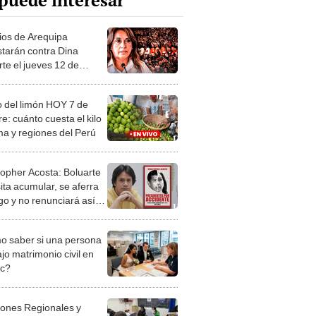
puede interesar
os de Arequipa
starán contra Dina
rte el jueves 12 de
re
o del limón HOY 7 de
e: cuánto cuesta el kilo
ma y regiones del Perú
topher Acosta: Boluarte
ita acumular, se aferra
go y no renunciará así
20 o 50 muertos
 saber si una persona
jo matrimonio civil en
ec?
iones Regionales y