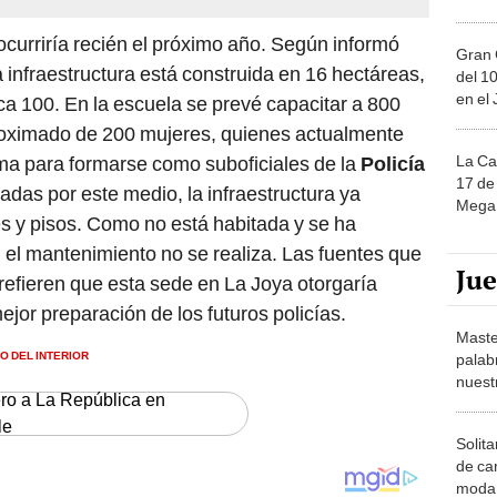
 ocurriría recién el próximo año. Según informó
Gran 
a infraestructura está construida en 16 hectáreas,
del 10
en el
a 100. En la escuela se prevé capacitar a 800
proximado de 200 mujeres, quienes actualmente
La Ca
Lima para formarse como suboficiales de la
Policía
17 de 
das por este medio, la infraestructura ya
Mega 
s y pisos. Como no está habitada y se ha
, el mantenimiento no se realiza. Las fuentes que
Ju
efieren que esta sede en La Joya otorgaría
jor preparación de los futuros policías.
Maste
IO DEL INTERIOR
palab
nuest
ero a La República en
le
Solita
de ca
moda.