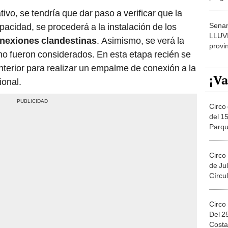
dónde
vo, se tendría que dar paso a verificar que la
Senam
pacidad, se procederá a la instalación de los
LLUV
nexiones clandestinas
. Asimismo, se verá la
provi
no fueron considerados. En esta etapa recién se
 Interior para realizar un empalme de conexión a la
¡Va
ional.
Circo 
del 15
Parqu
Migue
Circo
de Jul
Círcul
Circo
Del 2
Costa