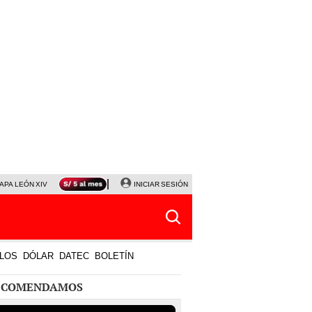
APA LEÓN XIV
NALDY SALDAÑA
INICIAR SESIÓN
LA BELLA LUZ
MAGALY MEDINA
HORÓS
LOS
DÓLAR
DATEC
BOLETÍN
ECOMENDAMOS