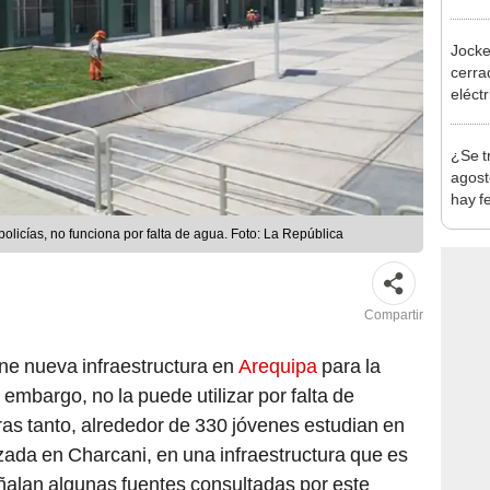
Jocke
cerrad
eléct
abrir
¿Se t
agost
hay fe
desca
olicías, no funciona por falta de agua. Foto: La República
Compartir
ne nueva infraestructura en
Arequipa
para la
 embargo, no la puede utilizar por falta de
as tanto, alrededor de 330 jóvenes estudian en
izada en Charcani, en una infraestructura que es
eñalan algunas fuentes consultadas por este