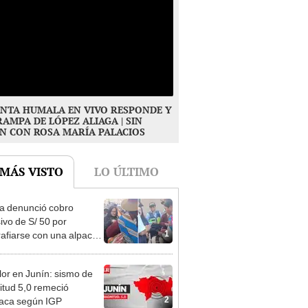
NTA HUMALA EN VIVO RESPONDE Y
RAMPA DE LÓPEZ ALIAGA | SIN
N CON ROSA MARÍA PALACIOS
 MÁS VISTO
LO ÚLTIMO
ta denunció cobro
ivo de S/ 50 por
1
rafiarse con una alpaca
sco y Serenazgo
eró el dinero
or en Junín: sismo de
tud 5,0 remeció
2
aca según IGP