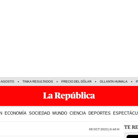
E AGOSTO
TINKA RESULTADOS
PRECIO DEL DÓLAR
OLLANTA HUMALA
P
N
ECONOMÍA
SOCIEDAD
MUNDO
CIENCIA
DEPORTES
ESPECTÁCU
TE R
08 Oct 2023 | 6:44 h