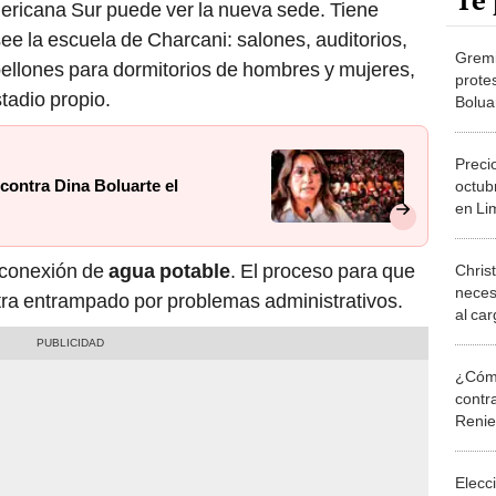
Te 
ericana Sur puede ver la nueva sede. Tiene
ee la escuela de Charcani: salones, auditorios,
Gremi
abellones para dormitorios de hombres y mujeres,
prote
tadio propio.
Bolua
octub
Preci
contra Dina Boluarte el
octubr
en Li
a conexión de
agua potable
. El proceso para que
Chris
neces
ntra entrampado por problemas administrativos.
al car
haya 
¿Cómo
contra
Reni
Elecc