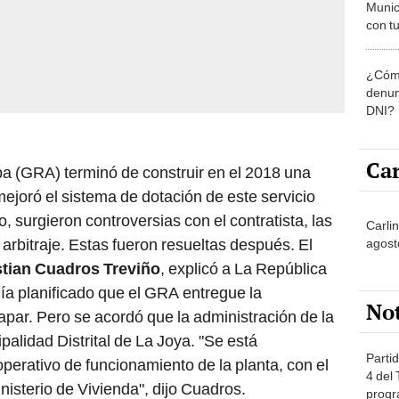
Munic
con tu
miemb
de oct
¿Cómo
la O
denun
DNI?
Car
a (GRA) terminó de construir en el 2018 una
ejoró el sistema de dotación de este servicio
 surgieron controversias con el contratista, las
Carli
arbitraje. Estas fueron resueltas después. El
agost
tian Cuadros Treviño
, explicó a La República
nía planificado que el GRA entregue la
No
apar. Pero se acordó que la administración de la
alidad Distrital de La Joya. "Se está
Partid
perativo de funcionamiento de la planta, con el
4 del
nisterio de Vivienda", dijo Cuadros.
progr