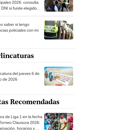
ipales 2026: consulta
 DNI si fuiste elegido
ro de mesa para este 4
ubre en el link oficial de
 saber si tengo
NPE
cias policiales con mi
lincaturas
ncatura del jueves 6 de
o de 2026
tas Recomendadas
os de Liga 1 en la fecha
 Torneo Clausura 2026:
amación, horarios y