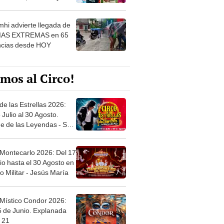
 ver
hi advierte llegada de
IAS EXTREMAS en 65
ncias desde HOY
mos al Circo!
de las Estrellas 2026:
 Julio al 30 Agosto.
e de las Leyendas - San
l
 Montecarlo 2026: Del 17
io hasta el 30 Agosto en
o Militar - Jesús María
 Místico Condor 2026:
5 de Junio. Explanada
 21