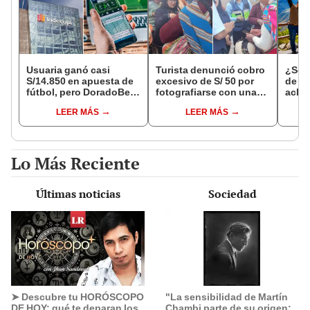
Usuaria ganó casi
Turista denunció cobro
¿Se t
S/14.850 en apuesta de
excesivo de S/ 50 por
de a
fútbol, pero DoradoBet
fotografiarse con una
aclar
se negó a pagar:
alpaca en Cusco y
largo
LEER MÁS
LEER MÁS
Indecopi multó a la
Serenazgo recuperó el
del 6
empresa con más de S/
dinero
19.000
Lo Más Reciente
Últimas noticias
Sociedad
➤ Descubre tu HORÓSCOPO
"La sensibilidad de Martín
DE HOY: qué te deparan los
Chambi parte de su origen;