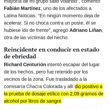
mayoría de mi grupo salió volando”, comentó
Fabián Martínez
, uno de los afectados a
Latina Noticias. “En ningún momento deja de
acelerar. Si no choca contra un poste, él se
hubiese ido de frente”, agregó
Adriano Liñan
,
otra de las víctimas del hecho.
Reincidente en conducir en estado
de ebriedad
Richard Centurión
intentó escapar del lugar
de los hechos, pero fue retenido por los
vecinos de la zona. Fue trasladado a la
comisaría Chacra Colorada y allí
dio positivo a
la prueba de dosaje etílico con 2,09 gramos de
alcohol por litros de sangre
.