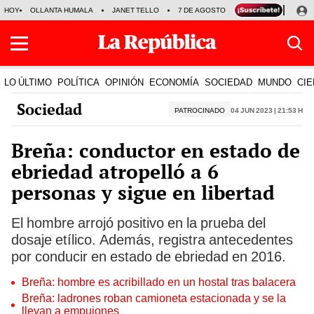
HOY
OLLANTA HUMALA
JANET TELLO
7 DE AGOSTO
TINKA RESULTADOS
LO ÚLTIMO
POLÍTICA
OPINIÓN
ECONOMÍA
SOCIEDAD
MUNDO
CIE
Sociedad
PATROCINADO
04 Jun 2023 | 21:53 h
Breña: conductor en estado de
ebriedad atropelló a 6
personas y sigue en libertad
El hombre arrojó positivo en la prueba del
dosaje etílico. Además, registra antecedentes
por conducir en estado de ebriedad en 2016.
Breña: hombre es acribillado en un hostal tras balacera
Breña: ladrones roban camioneta estacionada y se la
llevan a empujones