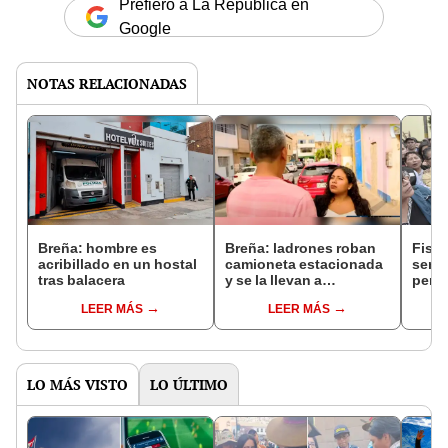
Prefiero a La República en
Google
NOTAS RELACIONADAS
Breña: hombre es
Breña: ladrones roban
Fisca
acribillado en un hostal
camioneta estacionada
sente
tras balacera
y se la llevan a
pena 
empujones
liber
LEER MÁS
LEER MÁS
exalc
Ánge
LO MÁS VISTO
LO ÚLTIMO