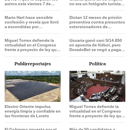
astros este viernes 7 de
no era un fotógrafo turista,
agosto, según Jhan
él se integraba con el
Sandoval
pueblo”
Mario Hart hace sensible
Dictan 12 meses de prisión
confesión y revela que lloró
preventiva contra presuntos
a escondidas por
extorsionadores de
separación de Korina
choferes Translima en SMP
Rivadeneira: "Sufrí mucho.
Miguel Torres defiende la
Usuaria ganó casi S/14.850
Ella no me ha visto"
virtualidad en el Congreso
en apuesta de fútbol, pero
frente a proyecto de ley que
DoradoBet se negó a pagar:
plantea la presencialidad
Indecopi multó a la empresa
con más de S/ 19.000
Publirreportajes
Política
Electro Oriente impulsa
Miguel Torres defiende la
energía limpia y confiable en
virtualidad en el Congreso
las fronteras de Loreto
frente a proyecto de ley que
plantea la presencialidad
El Gobierno apuesta por el
Más de 50 candidatos a