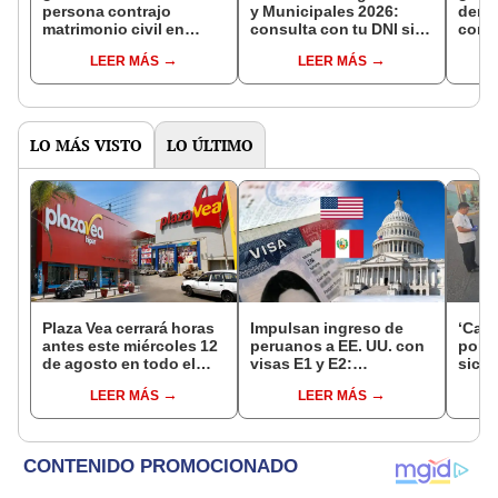
persona contrajo
y Municipales 2026:
denun
matrimonio civil en
consulta con tu DNI si
con 
Reniec?
fuiste elegido miembro
LEER MÁS
LEER MÁS
de mesa para este 4 de
octubre en el link oficial
de la ONPE
LO MÁS VISTO
LO ÚLTIMO
Plaza Vea cerrará horas
Impulsan ingreso de
‘Care
antes este miércoles 12
peruanos a EE. UU. con
por ‘
de agosto en todo el
visas E1 y E2:
sicar
Perú: tiendas atenderán
emprendedores y
captu
LEER MÁS
LEER MÁS
hasta las 7 p.m.
pymes serían los más
beneficiados