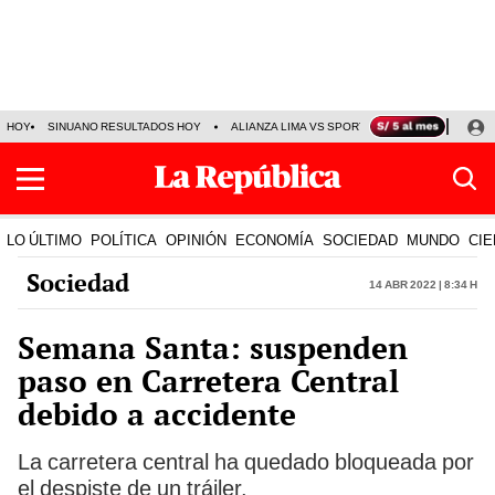
HOY
SINUANO RESULTADOS HOY
ALIANZA LIMA VS SPORT BOYS
JORGE MES
LO ÚLTIMO
POLÍTICA
OPINIÓN
ECONOMÍA
SOCIEDAD
MUNDO
CIE
Sociedad
14 Abr 2022 | 8:34 h
Semana Santa: suspenden
paso en Carretera Central
debido a accidente
La carretera central ha quedado bloqueada por
el despiste de un tráiler.