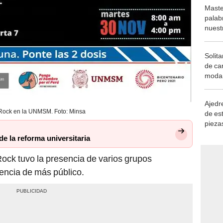
Maste
palab
nuest
Solita
de ca
moda.
demue
Ajedre
ock en la UNMSM. Foto: Minsa
de es
piezas
consi
e la reforma universitaria
ock tuvo la presencia de varios grupos
sencia de más público.