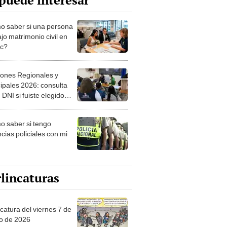
puede interesar
 saber si una persona
jo matrimonio civil en
ec?
iones Regionales y
ipales 2026: consulta
 DNI si fuiste elegido
ro de mesa para este 4
ubre en el link oficial de
 saber si tengo
NPE
cias policiales con mi
lincaturas
catura del viernes 7 de
o de 2026