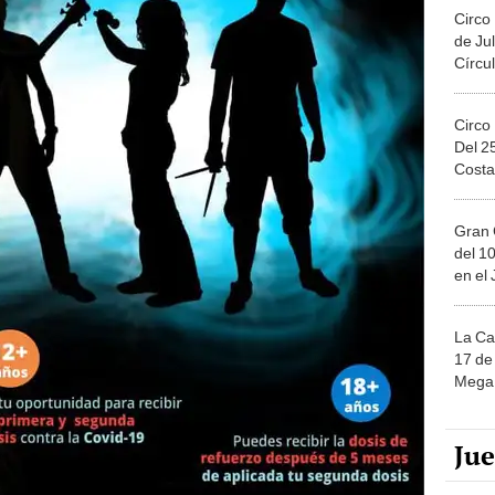
Circo
de Jul
Círcul
Circo
Del 2
Costa
Gran 
del 10
en el
La Ca
17 de 
Mega 
Ju