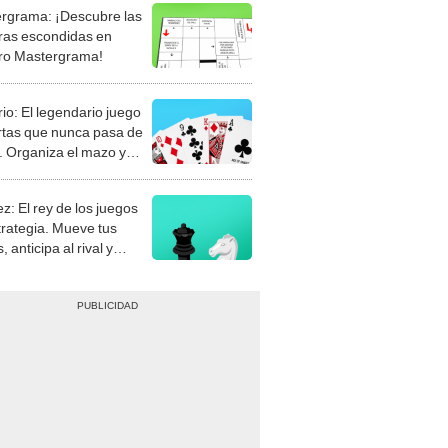
rgrama: ¡Descubre las
ras escondidas en
ro Mastergrama!
rio: El legendario juego
rtas que nunca pasa de
 Organiza el mazo y
stra tu habilidad.
z: El rey de los juegos
trategia. Mueve tus
, anticipa al rival y
gue el jaque mate.