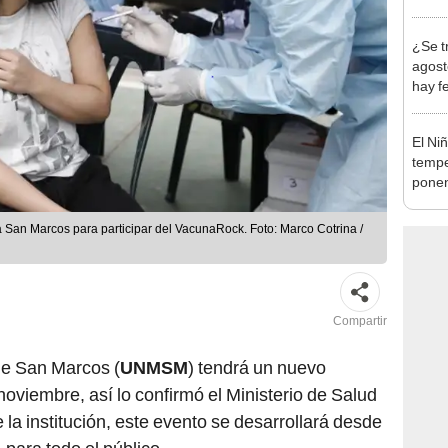
en Cu
recup
¿Se t
agost
hay fe
desca
El Ni
tempe
ponen
produ
 San Marcos para participar del VacunaRock. Foto: Marco Cotrina /
Compartir
de San Marcos (
UNMSM
) tendrá un nuevo
oviembre, así lo confirmó el Ministerio de Salud
la institución, este evento se desarrollará desde