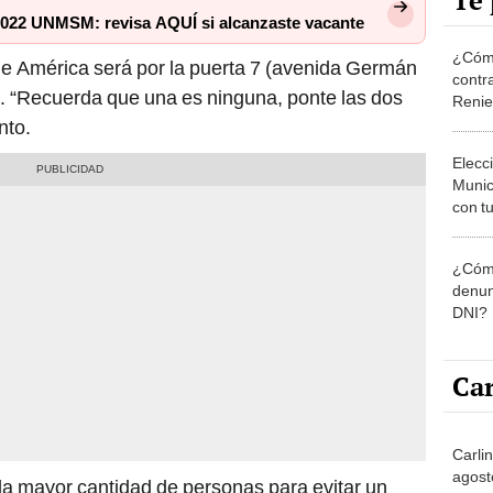
Te 
022 UNMSM: revisa AQUÍ si alcanzaste vacante
¿Cómo
de América será por la puerta 7 (avenida Germán
contra
 “Recuerda que una es ninguna, ponte las dos
Reni
nto.
Elecc
Munic
con tu
miemb
de oct
¿Cómo
la O
denun
DNI?
Car
Carlin
agost
 la mayor cantidad de personas para evitar un