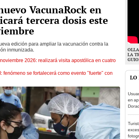
nuevo VacunaRock en
cará tercera dosis este
viembre
ueva edición para ampliar la vacunación contra la
OLLA
ión inmunizada.
LA T
GUIO
oviembre 2026: realizará visita apostólica en cuatro
: fenómeno se fortalecerá como evento "fuerte" con
LO
Usuar
en ap
Dorad
Indec
con m
Turis
exces
fotog