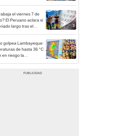
sco y Serenazgo
eró el dinero
rabaja el viernes 7 de
o? El Peruano aclara si
3
riado largo tras el
nso del 6 de agosto
ño golpea Lambayeque:
raturas de hasta 36 °C
4
 en riesgo la
cción de mango y palta