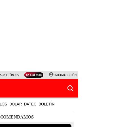
APA LEÓN XIV
NALDY SALDAÑA
INICIAR SESIÓN
LA BELLA LUZ
MAGALY MEDINA
HORÓS
LOS
DÓLAR
DATEC
BOLETÍN
ECOMENDAMOS