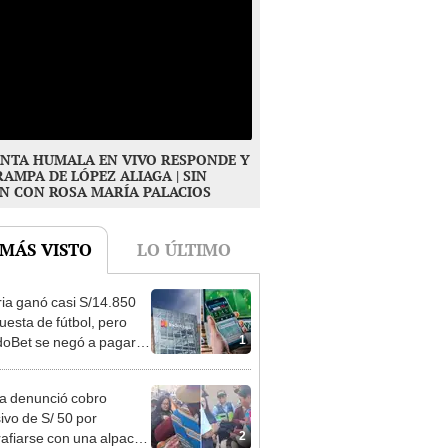
NTA HUMALA EN VIVO RESPONDE Y
RAMPA DE LÓPEZ ALIAGA | SIN
N CON ROSA MARÍA PALACIOS
 MÁS VISTO
LO ÚLTIMO
ia ganó casi S/14.850
uesta de fútbol, pero
1
oBet se negó a pagar:
opi multó a la empresa
ás de S/ 19.000
ta denunció cobro
ivo de S/ 50 por
2
rafiarse con una alpaca