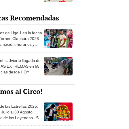
tas Recomendadas
os de Liga 1 en la fecha
 Torneo Clausura 2026:
amación, horarios y
 ver
hi advierte llegada de
IAS EXTREMAS en 65
ncias desde HOY
mos al Circo!
de las Estrellas 2026:
 Julio al 30 Agosto.
e de las Leyendas - San
l