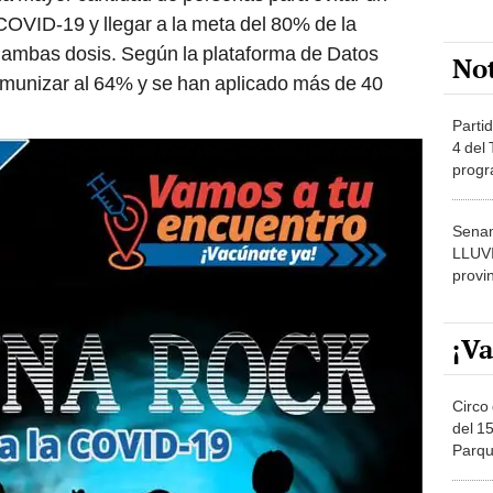
OVID-19 y llegar a la meta del 80% de la
n ambas dosis. Según la plataforma de Datos
No
inmunizar al 64% y se han aplicado más de 40
Partid
4 del
progr
dónde
Senam
LLUV
provi
¡Va
Circo 
del 15
Parqu
Migue