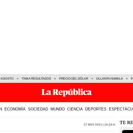
E AGOSTO
TINKA RESULTADOS
PRECIO DEL DÓLAR
OLLANTA HUMALA
P
N
ECONOMÍA
SOCIEDAD
MUNDO
CIENCIA
DEPORTES
ESPECTÁCU
TE R
27 Nov 2021 | 16:24 h