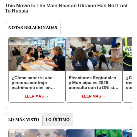
NOTAS RELACIONADAS
¿Cómo saber si una
Elecciones Regionales
¿Cóm
persona contrajo
y Municipales 2026:
denun
matrimonio civil en
consulta con tu DNI si
con 
Reniec?
fuiste elegido miembro
LEER MÁS
LEER MÁS
de mesa para este 4 de
octubre en el link oficial
de la ONPE
LO MÁS VISTO
LO ÚLTIMO