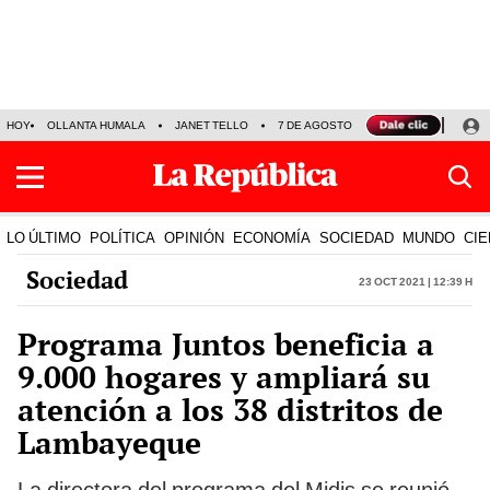
HOY
OLLANTA HUMALA
JANET TELLO
7 DE AGOSTO
TINKA RESULTADOS
LO ÚLTIMO
POLÍTICA
OPINIÓN
ECONOMÍA
SOCIEDAD
MUNDO
CIE
Sociedad
23 Oct 2021 | 12:39 h
Programa Juntos beneficia a
9.000 hogares y ampliará su
atención a los 38 distritos de
Lambayeque