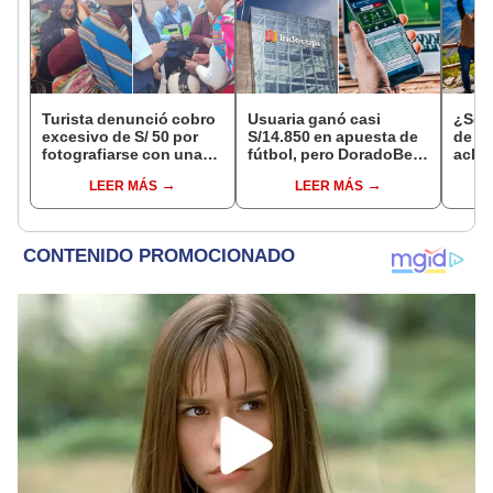
Turista denunció cobro
Usuaria ganó casi
¿Se t
excesivo de S/ 50 por
S/14.850 en apuesta de
de a
fotografiarse con una
fútbol, pero DoradoBet
aclar
alpaca en Cusco y
se negó a pagar:
largo
LEER MÁS
LEER MÁS
Serenazgo recuperó el
Indecopi multó a la
del 6
dinero
empresa con más de S/
19.000