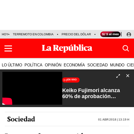
HOY
TERREMOTO EN COLOMBIA
PRECIO DEL DÓLAR
KEIKO FUJIMORI
P
LO ÚLTIMO
POLÍTICA
OPINIÓN
ECONOMÍA
SOCIEDAD
MUNDO
CIE
EN VIVO
Keiko Fujimori alcanza
60% de aprobación
ciudadana | Sin Guion con
Rosa María Palacios
Sociedad
01 Abr 2018 | 13:19 h