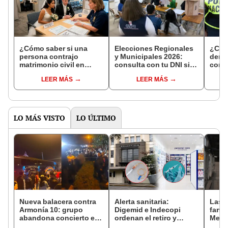
¿Cómo saber si una
Elecciones Regionales
¿Cóm
persona contrajo
y Municipales 2026:
denun
matrimonio civil en
consulta con tu DNI si
con 
Reniec?
fuiste elegido miembro
LEER MÁS
LEER MÁS
de mesa para este 4 de
octubre en el link oficial
de la ONPE
LO MÁS VISTO
LO ÚLTIMO
Nueva balacera contra
Alerta sanitaria:
Las 
Armonía 10: grupo
Digemid e Indecopi
fant
abandona concierto en
ordenan el retiro y
Metr
Manchay tras 5 disparos
destrucción de estos
ampli