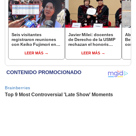
Seis visitantes
Javier Milei: docentes
Abuc
registraron reuniones
de Derecho de la USMP
Bein
con Keiko Fujimori en
rechazan el honoris
conm
las mismas horas que la
causa otorgado al
Batal
LEER MÁS
LEER MÁS
presidenta se
presidente de Argentina
encontraba en Junín