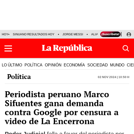
HOY
SINUANO RESULTADOS HOY
JORGE MESSI
ALIANZA LIMA VS SPORT BO
LO ÚLTIMO
POLÍTICA
OPINIÓN
ECONOMÍA
SOCIEDAD
MUNDO
CIE
Política
02 Nov 2024 | 10:50 h
Periodista peruano Marco
Sifuentes gana demanda
contra Google por censura a
video de La Encerrona