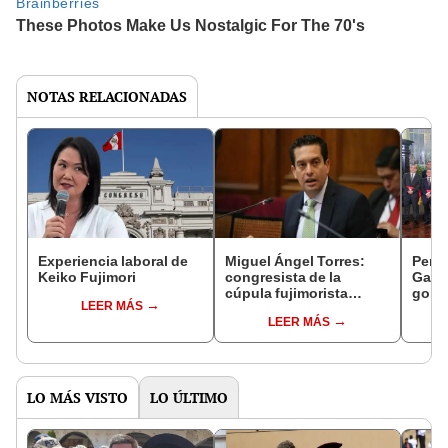
NOTAS RELACIONADAS
Experiencia laboral de
Miguel Ángel Torres:
Perfi
Keiko Fujimori
congresista de la
Gabin
cúpula fujimorista
gobi
LEER MÁS
controlará el primer año
Fujim
LEER MÁS
del Senado
LO MÁS VISTO
LO ÚLTIMO