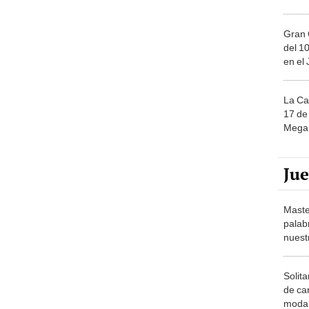
Gran 
del 10
en el
La Ca
17 de 
Mega 
Ju
Maste
palab
nuest
Solita
de ca
moda.