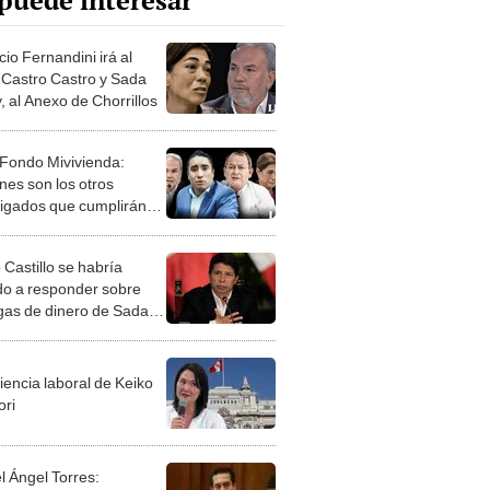
puede interesar
io Fernandini irá al
 Castro Castro y Sada
, al Anexo de Chorrillos
Fondo Mivivienda:
nes son los otros
tigados que cumplirán
ón preventiva?
 Castillo se habría
o a responder sobre
gas de dinero de Sada
y
iencia laboral de Keiko
ori
l Ángel Torres: