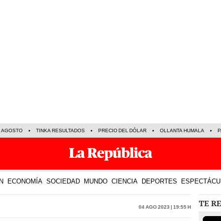
E AGOSTO
TINKA RESULTADOS
PRECIO DEL DÓLAR
OLLANTA HUMALA
P
N
ECONOMÍA
SOCIEDAD
MUNDO
CIENCIA
DEPORTES
ESPECTÁCU
TE R
04 Ago 2023 | 19:55 h