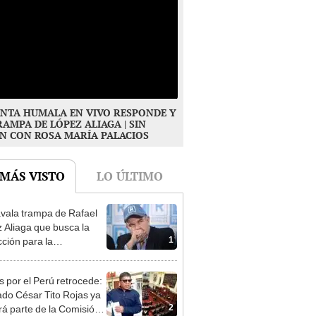
NTA HUMALA EN VIVO RESPONDE Y
RAMPA DE LÓPEZ ALIAGA | SIN
N CON ROSA MARÍA PALACIOS
 MÁS VISTO
LO ÚLTIMO
vala trampa de Rafael
 Aliaga que busca la
1
cción para la
ipalidad de Lima
s por el Perú retrocede:
ado César Tito Rojas ya
2
rá parte de la Comisión