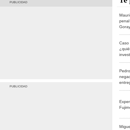
Te 
Mauric
penal
Goray
Caso 
¿quié
inves
prisi
Pedro
negad
entre
Gora
Exper
Fujim
Migue