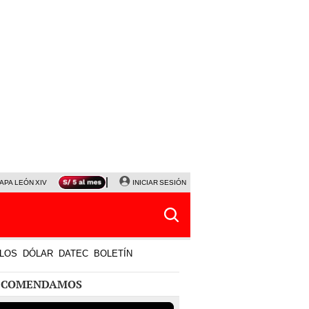
APA LEÓN XIV
NALDY SALDAÑA
INICIAR SESIÓN
LA BELLA LUZ
MAGALY MEDINA
HORÓS
LOS
DÓLAR
DATEC
BOLETÍN
ECOMENDAMOS