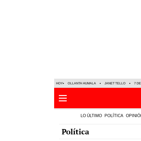
HOY
OLLANTA HUMALA
JANET TELLO
7 D
LO ÚLTIMO
POLÍTICA
OPINIÓ
Política