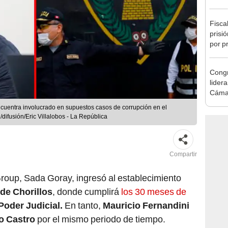
de Ét
Fisca
prisi
por p
incom
ideol
Congr
lider
Cáma
ncuentra involucrado en supuestos casos de corrupción en el
difusión/Eric Villalobos - La República
Compartir
oup, Sada Goray, ingresó al establecimiento
de Chorillos
, donde cumplirá
los 30 meses de
Poder Judicial.
En tanto,
Mauricio Fernandini
ro Castro
por el mismo periodo de tiempo.