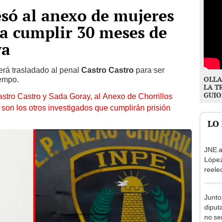
só al anexo de mujeres
ra cumplir 30 meses de
va
erá trasladado al penal
Castro Castro
para ser
OLLA
iempo.
LA T
GUIO
astro Castro y Sada Goray, al Anexo de Chorrillos
on los otros investigados que cumplirán prisión
LO
JNE a
López
reele
Munic
Junto
diput
no se