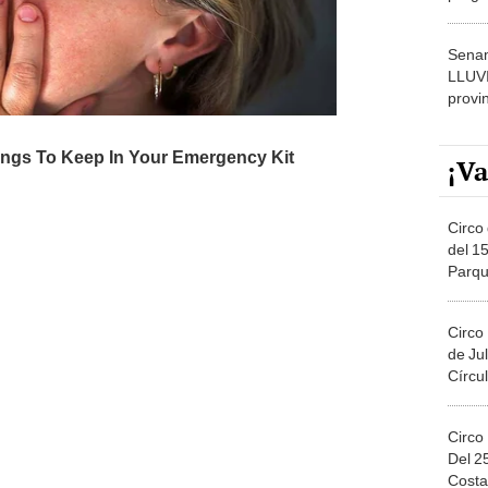
dónde
Senam
LLUV
provi
¡Va
Circo 
del 15
Parqu
Migue
Circo
de Jul
Círcul
Circo
Del 2
Costa