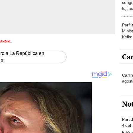
congr
fujimo
prime
Perfi
Minist
Keiko
ANDINI
ero a La República en
Car
le
Carli
agost
No
Partid
4 del
progr