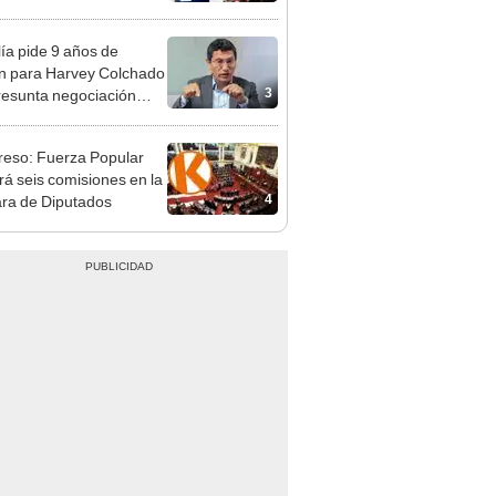
ica
lía pide 9 años de
ón para Harvey Colchado
3
resunta negociación
patible y falsedad
ógica
eso: Fuerza Popular
ará seis comisiones en la
4
ra de Diputados