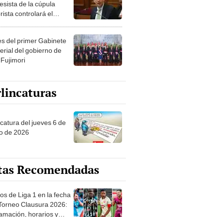
esista de la cúpula
rista controlará el
r año del Senado
les del primer Gabinete
erial del gobierno de
 Fujimori
lincaturas
ncatura del jueves 6 de
o de 2026
tas Recomendadas
os de Liga 1 en la fecha
 Torneo Clausura 2026:
amación, horarios y