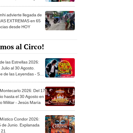
 ver
hi advierte llegada de
IAS EXTREMAS en 65
ncias desde HOY
mos al Circo!
de las Estrellas 2026:
 Julio al 30 Agosto.
e de las Leyendas - San
l
 Montecarlo 2026: Del 17
io hasta el 30 Agosto en
o Militar - Jesús María
 Místico Condor 2026:
5 de Junio. Explanada
 21