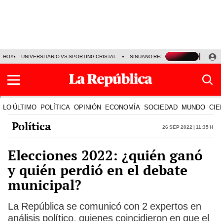
HOY
UNIVERSITARIO VS SPORTING CRISTAL
SINUANO RESULTADOS HOY
CA
LO ÚLTIMO
POLÍTICA
OPINIÓN
ECONOMÍA
SOCIEDAD
MUNDO
CIE
Política
26 Sep 2022 | 11:35 h
Elecciones 2022: ¿quién ganó
y quién perdió en el debate
municipal?
La República se comunicó con 2 expertos en
análisis político, quienes coincidieron en que el