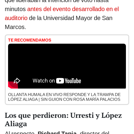
que lideraban la intención de voto hasta
minutos
antes del evento desarrollado en el
auditorio
de la Universidad Mayor de San
Marcos.
TE RECOMENDAMOS
OLLANTA HUMALA EN VIVO RESPONDE Y LA TRAMPA DE
LÓPEZ ALIAGA | SIN GUION CON ROSA MARÍA PALACIOS
Los que perdieron: Urresti y López
Aliaga
Al respecto,
Richard Tapia
, director del