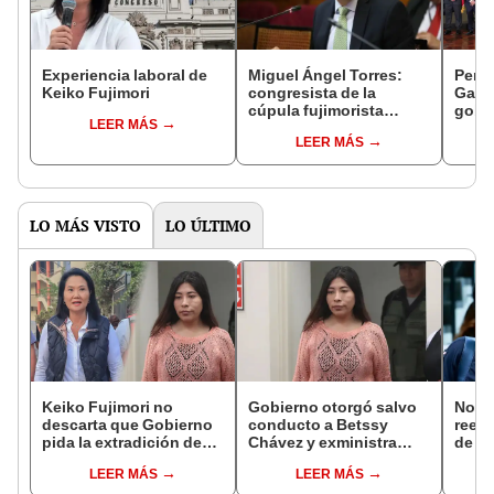
Experiencia laboral de
Miguel Ángel Torres:
Perfi
Keiko Fujimori
congresista de la
Gabin
cúpula fujimorista
gobi
LEER MÁS
controlará el primer año
Fujim
LEER MÁS
del Senado
LO MÁS VISTO
LO ÚLTIMO
Keiko Fujimori no
Gobierno otorgó salvo
Norm
descarta que Gobierno
conducto a Betssy
reele
pida la extradición de
Chávez y exministra
de Ló
Betssy Chávez: "Está
viajó a México en la
Jurad
LEER MÁS
LEER MÁS
dentro de nuestras
madrugada
sacar