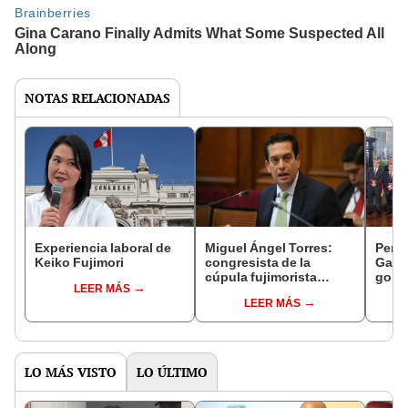
NOTAS RELACIONADAS
Experiencia laboral de
Miguel Ángel Torres:
Perfi
Keiko Fujimori
congresista de la
Gabin
cúpula fujimorista
gobi
LEER MÁS
controlará el primer año
Fujim
LEER MÁS
del Senado
LO MÁS VISTO
LO ÚLTIMO