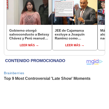
Gobierno otorgó
JEE de Cajamarca
Más d
salvoconducto a Betssy
excluye a Joaquín
alcal
Chávez y Perú reanuda
Ramírez como
nacio
relaciones diplomáticas
candidato a gobernador
dan p
LEER MÁS
LEER MÁS
con México
regional por ocultar
encu
sentencia