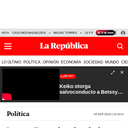
HOY
CASO MOCHASUELDOS
MIGUEL TORRES
LEY PULPÍN
PRECIO DEL
LO ÚLTIMO
POLÍTICA
OPINIÓN
ECONOMÍA
SOCIEDAD
MUNDO
CIE
EN VIVO
Keiko otorga
salvoconducto a Betssy
Chávez y renuevan
Petroperú | Sin Guion con
Rosa María Palacios
Política
25 Sep 2022 | 15:20 h