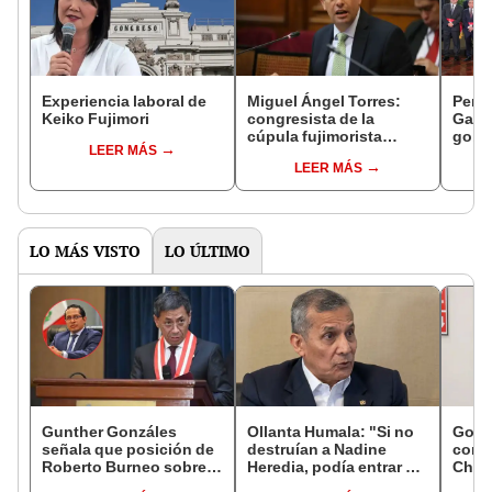
Experiencia laboral de
Miguel Ángel Torres:
Perfi
Keiko Fujimori
congresista de la
Gabin
cúpula fujimorista
gobi
LEER MÁS
controlará el primer año
Fujim
LEER MÁS
del Senado
LO MÁS VISTO
LO ÚLTIMO
Gunther Gonzáles
Ollanta Humala: "Si no
Gobi
señala que posición de
destruían a Nadine
cond
Roberto Burneo sobre
Heredia, podía entrar en
Cháve
reelección de López
el 2021 o el 2026"
viajó