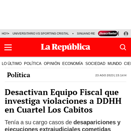
HOY
UNIVERSITARIO VS SPORTING CRISTAL
SINUANO RESULTADOS HOY
CA
LO ÚLTIMO
POLÍTICA
OPINIÓN
ECONOMÍA
SOCIEDAD
MUNDO
CIE
Política
23 Ago 2023 | 15:14 h
Desactivan Equipo Fiscal que
investiga violaciones a DDHH
en Cuartel Los Cabitos
Tenía a su cargo casos de
desapariciones y
ejecuciones extrajudiciales cometidas