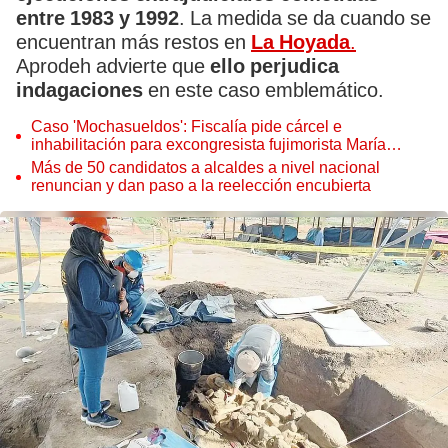
entre 1983 y 1992
. La medida se da cuando se
encuentran más restos en
La Hoyada
.
Aprodeh advierte que
ello perjudica
indagaciones
en este caso emblemático.
Caso 'Mochasueldos': Fiscalía pide cárcel e
inhabilitación para excongresista fujimorista María
Cordero Jon Tay
Más de 50 candidatos a alcaldes a nivel nacional
renuncian y dan paso a la reelección encubierta