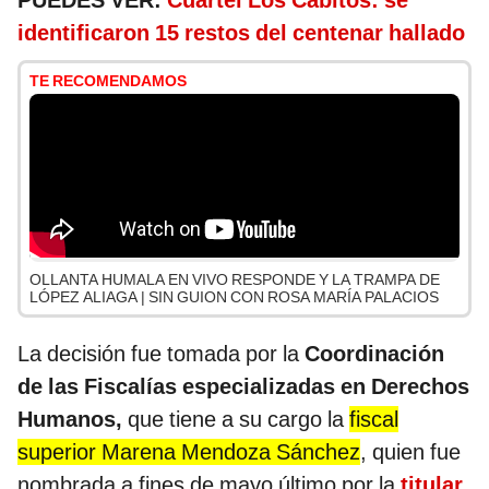
PUEDES VER:
Cuartel Los Cabitos: se
identificaron 15 restos del centenar hallado
TE RECOMENDAMOS
OLLANTA HUMALA EN VIVO RESPONDE Y LA TRAMPA DE
LÓPEZ ALIAGA | SIN GUION CON ROSA MARÍA PALACIOS
La decisión fue tomada por la
Coordinación
de las Fiscalías especializadas en Derechos
Humanos,
que tiene a su cargo la
fiscal
superior Marena Mendoza Sánchez
, quien fue
nombrada a fines de mayo último por la
titular