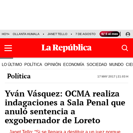
HOY
OLLANTA HUMALA
JANET TELLO
7 DE AGOSTO
TINKA RESULTADOS
LO ÚLTIMO
POLÍTICA
OPINIÓN
ECONOMÍA
SOCIEDAD
MUNDO
CIE
Política
17 May 2017 | 21:03 h
Yván Vásquez: OCMA realiza
indagaciones a Sala Penal que
anuló sentencia a
exgobernador de Loreto
Janet Tello: “Si se llegara a destituir a un juez porque