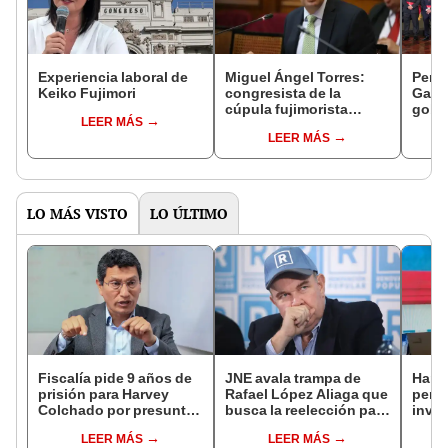
Experiencia laboral de
Miguel Ángel Torres:
Perfi
Keiko Fujimori
congresista de la
Gabin
cúpula fujimorista
gobi
LEER MÁS
controlará el primer año
Fujim
LEER MÁS
del Senado
LO MÁS VISTO
LO ÚLTIMO
Fiscalía pide 9 años de
JNE avala trampa de
Harv
prisión para Harvey
Rafael López Aliaga que
permi
Colchado por presunta
busca la reelección para
inves
negociación
la Municipalidad de
utili
LEER MÁS
LEER MÁS
incompatible y falsedad
Lima
polít