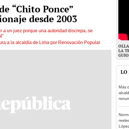
de “Chito Ponce”
pionaje desde 2003
tuir a un juez porque una autoridad discrepa, se
l”
ura a la alcaldía de Lima por Renovación Popular
OLLA
LA T
GUIO
LO
Más d
alcal
renun
reele
Norma
reele
López