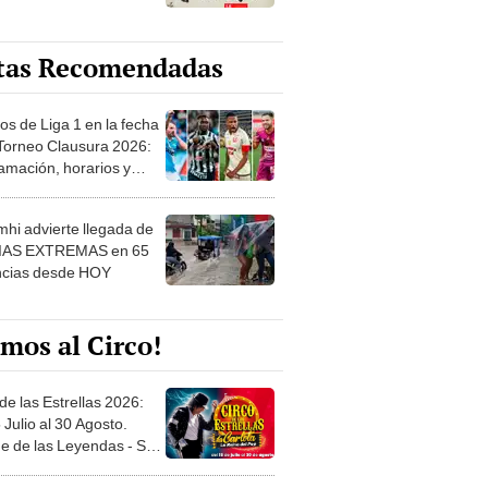
tas Recomendadas
os de Liga 1 en la fecha
 Torneo Clausura 2026:
amación, horarios y
 ver
hi advierte llegada de
IAS EXTREMAS en 65
ncias desde HOY
mos al Circo!
de las Estrellas 2026:
 Julio al 30 Agosto.
e de las Leyendas - San
l