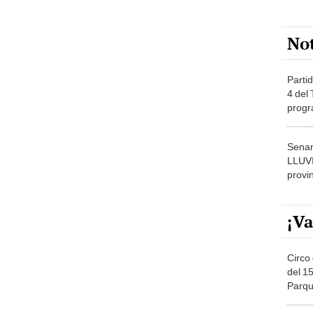
No
Partid
4 del
progr
dónde
Senam
LLUV
provi
¡Va
Circo 
del 15
Parqu
Migue