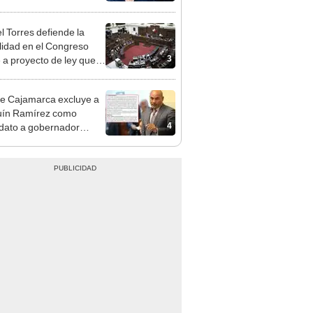
e deja sacar la vuelta"
l Torres defiende la
alidad en el Congreso
3
e a proyecto de ley que
ea la presencialidad
e Cajamarca excluye a
uín Ramírez como
4
dato a gobernador
nal por ocultar sentencia