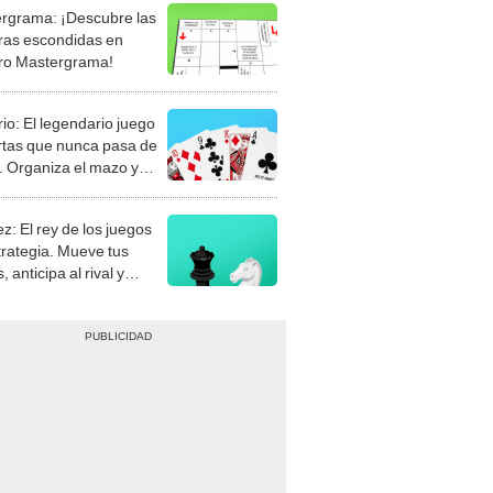
rgrama: ¡Descubre las
ras escondidas en
ro Mastergrama!
rio: El legendario juego
rtas que nunca pasa de
 Organiza el mazo y
stra tu habilidad.
z: El rey de los juegos
trategia. Mueve tus
, anticipa al rival y
gue el jaque mate.