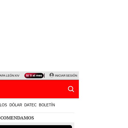
APA LEÓN XIV
NALDY SALDAÑA
INICIAR SESIÓN
LA BELLA LUZ
MAGALY MEDINA
HORÓS
LOS
DÓLAR
DATEC
BOLETÍN
ECOMENDAMOS