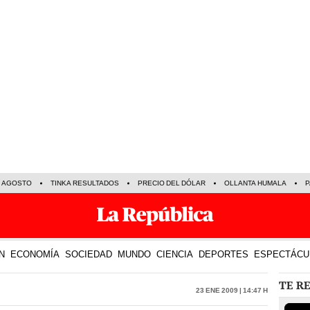
E AGOSTO
TINKA RESULTADOS
PRECIO DEL DÓLAR
OLLANTA HUMALA
P
N
ECONOMÍA
SOCIEDAD
MUNDO
CIENCIA
DEPORTES
ESPECTÁCU
TE R
23 Ene 2009 | 14:47 h