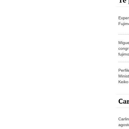
Te 
Exper
Fujim
Migue
congr
fujimo
prime
Perfi
Minist
Keiko
Car
Carlin
agost