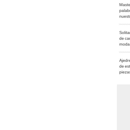
Maste
palab
nuest
Solita
de ca
moda.
demue
Ajedre
de es
piezas
consi