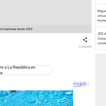
que s
Migue
virtu
frent
plant
a el espionaje desde 2003
JEE d
Joaq
candi
Compartir
regio
ero a La República en
le