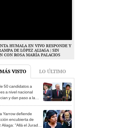
NTA HUMALA EN VIVO RESPONDE Y
RAMPA DE LÓPEZ ALIAGA | SIN
N CON ROSA MARÍA PALACIOS
 MÁS VISTO
LO ÚLTIMO
e 50 candidatos a
des a nivel nacional
1
cian y dan paso a la
cción encubierta
 Yarrow defiende
cción encubierta de
2
 Aliaga: "Allá el Jurado