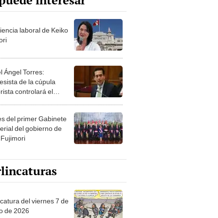
puede interesar
iencia laboral de Keiko
ori
l Ángel Torres:
esista de la cúpula
rista controlará el
r año del Senado
les del primer Gabinete
erial del gobierno de
 Fujimori
lincaturas
catura del viernes 7 de
o de 2026