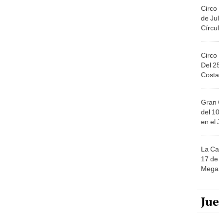
Circo
de Jul
Círcul
Circo
Del 2
Costa
Gran 
del 10
en el
La Ca
17 de 
Mega 
Ju