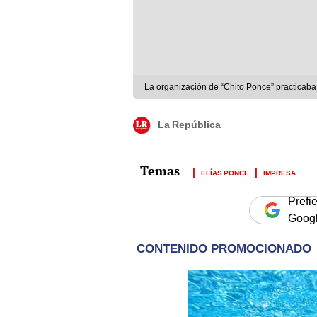
La organización de “Chito Ponce” practicab
La República
ELÍAS PONCE
IMPRESA
Prefi
Goog