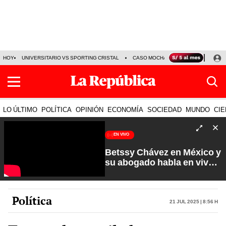
HOY
UNIVERSITARIO VS SPORTING CRISTAL
CASO MOCHASUELDOS
MIGUEL
LO ÚLTIMO
POLÍTICA
OPINIÓN
ECONOMÍA
SOCIEDAD
MUNDO
CIE
EN VIVO
Betssy Chávez en México y
su abogado habla en vivo |
Que No Se Te Olvide con
Carlos Cornejo
Política
21 Jul 2025 | 8:56 h