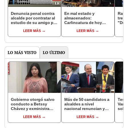
Denuncia penal contra
En mal estado y
Rafae
alcalde por contratar al
almacenados:
trene
estudio de su amigo por
Carlincatura de hoy
"Deci
S/97,5 millones
ironiza el breve
dona
LEER MÁS
LEER MÁS
recorrido de los trenes
han 
de Rafael López Aliaga
verd
LO MÁS VISTO
LO ÚLTIMO
Gobierno otorgó salvo
Más de 50 candidatos a
Testi
conducto a Betssy
alcaldes a nivel
Varil
Chávez y exministra
nacional renuncian y
sobo
viajó a México en la
dan paso a la reelección
Orell
LEER MÁS
LEER MÁS
madrugada
encubierta