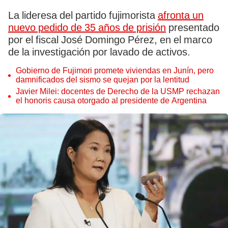
La lideresa del partido fujimorista
afronta un
nuevo pedido de 35 años de prisión
presentado
por el fiscal José Domingo Pérez, en el marco
de la investigación por lavado de activos.
Gobierno de Fujimori promete viviendas en Junín, pero
damnificados del sismo se quejan por la lentitud
Javier Milei: docentes de Derecho de la USMP rechazan
el honoris causa otorgado al presidente de Argentina