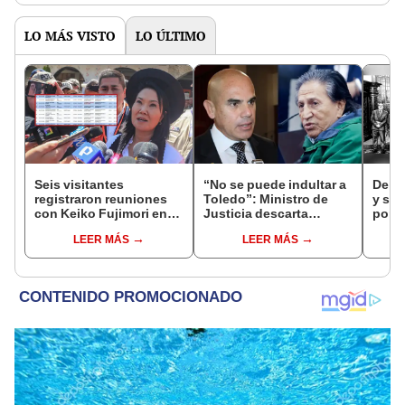
LO MÁS VISTO
LO ÚLTIMO
Seis visitantes
“No se puede indultar a
De fa
registraron reuniones
Toledo”: Ministro de
y sob
con Keiko Fujimori en
Justicia descarta
por R
las mismas horas que la
beneficio para el
LEER MÁS
LEER MÁS
presidenta se
exmandatario
encontraba en Junín