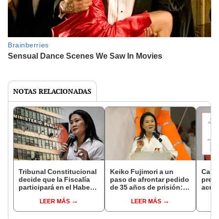
NOTAS RELACIONADAS
Tribunal Constitucional
Keiko Fujimori a un
Caso 
decide que la Fiscalía
paso de afrontar pedido
pres
participará en el Habeas
de 35 años de prisión:
acus
Corpus presentado por
Poder Judicial oficializa
Fujim
LEER MÁS
LEER MÁS
Keiko Fujimori
nulidad de primera
de cá
acusación