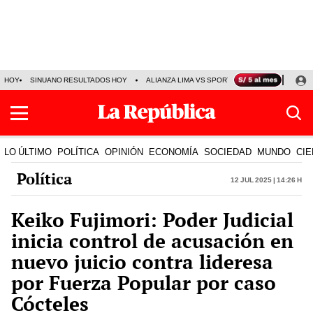
HOY
SINUANO RESULTADOS HOY
ALIANZA LIMA VS SPORT BOYS
JORGE MES
LO ÚLTIMO
POLÍTICA
OPINIÓN
ECONOMÍA
SOCIEDAD
MUNDO
CIE
Política
12 Jul 2025 | 14:26 h
Keiko Fujimori: Poder Judicial
inicia control de acusación en
nuevo juicio contra lideresa
por Fuerza Popular por caso
Cócteles