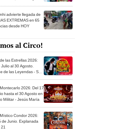
 ver
hi advierte llegada de
IAS EXTREMAS en 65
ncias desde HOY
mos al Circo!
de las Estrellas 2026:
 Julio al 30 Agosto.
e de las Leyendas - San
l
 Montecarlo 2026: Del 17
io hasta el 30 Agosto en
o Militar - Jesús María
 Místico Condor 2026:
5 de Junio. Explanada
 21