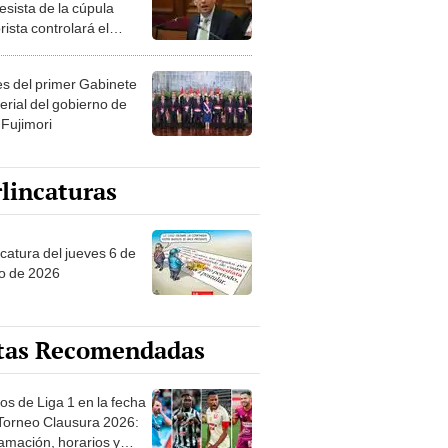
esista de la cúpula
rista controlará el
r año del Senado
les del primer Gabinete
erial del gobierno de
 Fujimori
lincaturas
ncatura del jueves 6 de
o de 2026
tas Recomendadas
os de Liga 1 en la fecha
 Torneo Clausura 2026:
amación, horarios y