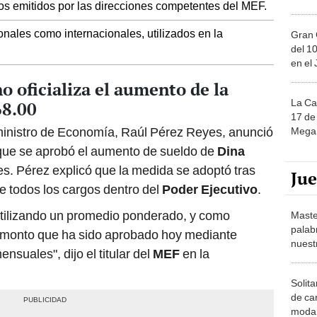
os emitidos por las direcciones competentes del MEF.
onales como internacionales, utilizados en la
Gran 
del 10
en el
o oficializa el aumento de la
La Ca
68.00
17 de 
l ministro de Economía, Raúl Pérez Reyes, anunció
Mega 
 que se aprobó el aumento de sueldo de
Dina
s. Pérez explicó que la medida se adoptó tras
Ju
de todos los cargos dentro del
Poder Ejecutivo
.
tilizando un promedio ponderado, y como
Maste
palab
el monto que ha sido aprobado hoy mediante
nuest
suales", dijo el titular del
MEF
en la
Solita
de ca
moda.