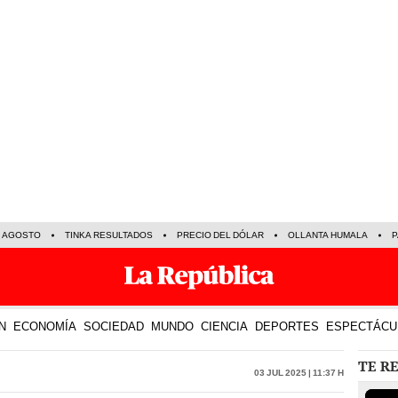
E AGOSTO
TINKA RESULTADOS
PRECIO DEL DÓLAR
OLLANTA HUMALA
P
N
ECONOMÍA
SOCIEDAD
MUNDO
CIENCIA
DEPORTES
ESPECTÁCU
TE R
03 Jul 2025 | 11:37 h