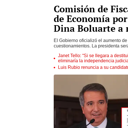
Comisión de Fisc
de Economía por
Dina Boluarte a 
El Gobierno oficializó el aumento d
cuestionamientos. La presidenta se
Janet Tello: “Si se llegara a desti
eliminaría la independencia judicia
Luis Rubio renuncia a su candidat