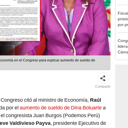
de Ét
Fisca
prisi
por p
incom
ideol
Congr
lider
Cáma
Economía en el Congreso para explicar aumento de sueldo de
Compartir
 Congreso citó al ministro de Economía,
Raúl
da por el
aumento de sueldo de Dina Boluarte
a
ra el congresista Juan Burgos (Podemos Perú)
eve Valdivieso Payva
, presidente Ejecutivo de