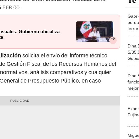
Te 
5.568.00.
Gabri
perua
terro
suales: Gobierno oficializa
subsis
ta
Dina 
S/35.
lización
solicita el envío del informe técnico
Gobie
l de Gestión Fiscal de los Recursos Humanos del
de su
normativos, análisis comparativos y cualquier
Dina 
 General de Presupuesto Público, en caso
funcio
mejor
quién
sueld
Exper
Fujim
Migue