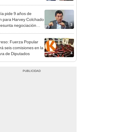
ica
lía pide 9 años de
ón para Harvey Colchado
3
resunta negociación
patible y falsedad
ógica
eso: Fuerza Popular
ará seis comisiones en la
4
ra de Diputados