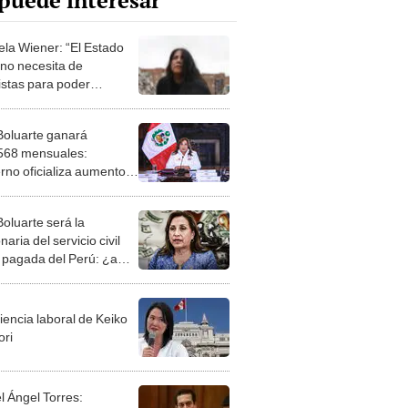
puede interesar
ela Wiener: “El Estado
no necesita de
ristas para poder
tir”
Boluarte ganará
568 mensuales:
rno oficializa aumento
eldo de la presidenta
Boluarte será la
naria del servicio civil
 pagada del Perú: ¿a
es supera con su nuevo
o?
iencia laboral de Keiko
ori
l Ángel Torres: