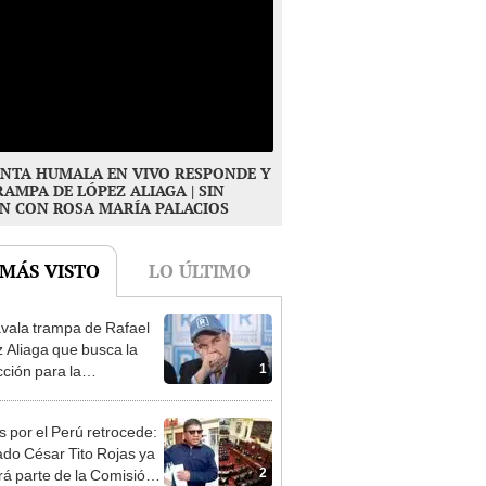
NTA HUMALA EN VIVO RESPONDE Y
RAMPA DE LÓPEZ ALIAGA | SIN
N CON ROSA MARÍA PALACIOS
 MÁS VISTO
LO ÚLTIMO
vala trampa de Rafael
 Aliaga que busca la
1
cción para la
ipalidad de Lima
s por el Perú retrocede:
ado César Tito Rojas ya
2
rá parte de la Comisión