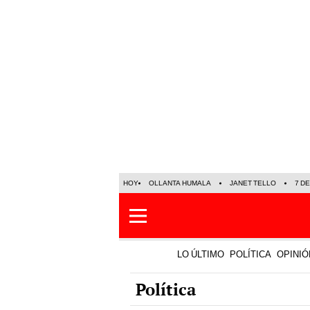
HOY
OLLANTA HUMALA
JANET TELLO
7 D
LO ÚLTIMO
POLÍTICA
OPINIÓ
Política