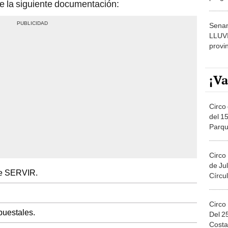
te la siguiente documentación:
dónde
Senam
LLUV
provi
¡Va
Circo 
del 15
Parqu
Migue
Circo
de Jul
de SERVIR.
Círcul
Circo
puestales.
Del 2
Costa