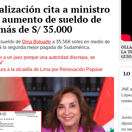
alización cita a ministro
 aumento de sueldo de
más de S/ 35.000
e sueldo de
Dina Boluarte
a 35.568 soles en medio de
OLLA
rá la segunda mejor pagada de Sudamérica.
LA T
GUIO
tuir a un juez porque una autoridad discrepa, se
l”
ura a la alcaldía de Lima por Renovación Popular
LO
JNE a
López
reele
Munic
Junto
diput
no se