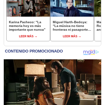
Karina Pacheco: “La
Miguel Harth-Bedoya:
Marga
memoria hoy es más
“La música no tiene
Robay
importante que nunca”
fronteras ni pasaporte,
anecd
ni nacionalidades, ni
liter
LEER MÁS
LEER MÁS
etiquetas”
tram