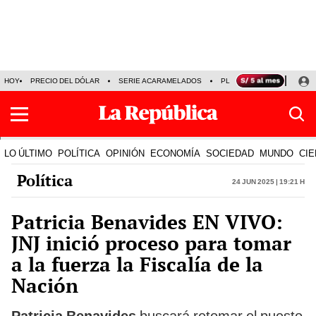
HOY
PRECIO DEL DÓLAR
SERIE ACARAMELADOS
PLAZA VEA
ALEJAND
LO ÚLTIMO
POLÍTICA
OPINIÓN
ECONOMÍA
SOCIEDAD
MUNDO
CIE
Política
24 Jun 2025 | 19:21 h
Patricia Benavides EN VIVO:
JNJ inició proceso para tomar
a la fuerza la Fiscalía de la
Nación