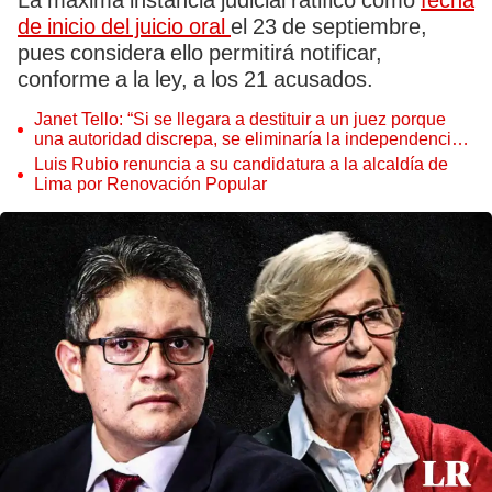
La máxima instancia judicial ratificó como
fecha
de inicio del juicio oral
el 23 de septiembre,
pues considera ello permitirá notificar,
conforme a la ley, a los 21 acusados.
Janet Tello: “Si se llegara a destituir a un juez porque
una autoridad discrepa, se eliminaría la independencia
judicial”
Luis Rubio renuncia a su candidatura a la alcaldía de
Lima por Renovación Popular