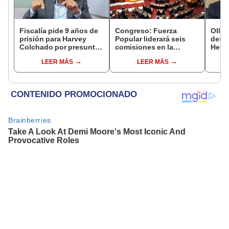
Fiscalía pide 9 años de
Congreso: Fuerza
Ollan
prisión para Harvey
Popular liderará seis
destr
Colchado por presunta
comisiones en la
Hered
negociación
Cámara de Diputados
el 20
LEER MÁS
LEER MÁS
incompatible y falsedad
ideológica