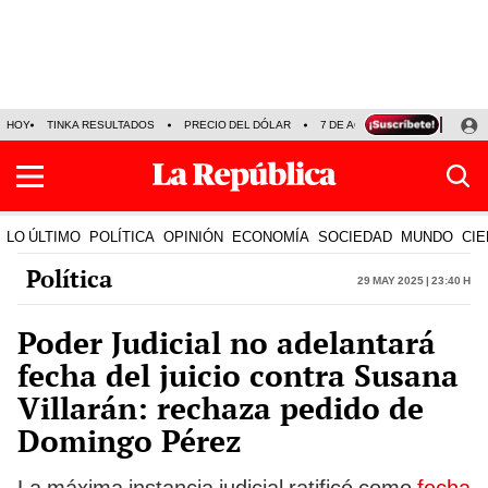
HOY
TINKA RESULTADOS
PRECIO DEL DÓLAR
7 DE AGOSTO
OLLANTA H
LO ÚLTIMO
POLÍTICA
OPINIÓN
ECONOMÍA
SOCIEDAD
MUNDO
CIE
Política
29 May 2025 | 23:40 h
Poder Judicial no adelantará
fecha del juicio contra Susana
Villarán: rechaza pedido de
Domingo Pérez