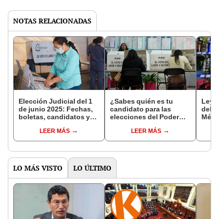
NOTAS RELACIONADAS
Elección Judicial del 1
¿Sabes quién es tu
Ley s
de junio 2025: Fechas,
candidato para las
del P
boletas, candidatos y
elecciones del Poder
Méxic
todo lo que necesitas
Judicial? Conoce sus
restr
LEER MÁS
LEER MÁS
saber
propuestas aquí
LO MÁS VISTO
LO ÚLTIMO