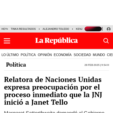
HOY
TINKA RESULTADOS
ALEJANDRO TOLEDO
KENJI FUJIMORI
PRECIO
LO ÚLTIMO
POLÍTICA
OPINIÓN
ECONOMÍA
SOCIEDAD
MUNDO
CIE
Política
28 Feb 2025 | 9:54 h
Relatora de Naciones Unidas
expresa preocupación por el
proceso inmediato que la JNJ
inició a Janet Tello