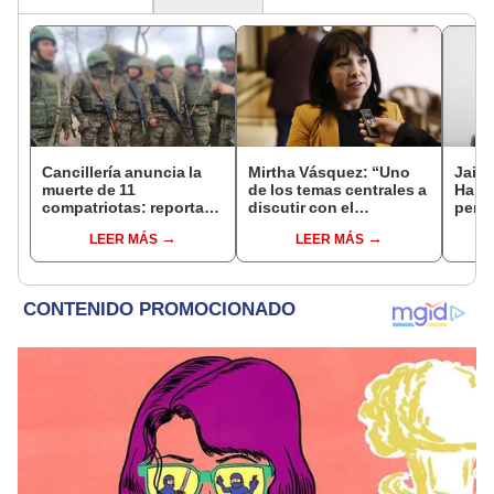
Cancillería anuncia la
Mirtha Vásquez: “Uno
Jaim
muerte de 11
de los temas centrales a
Harv
compatriotas: reportan
discutir con el
perse
114 desaparecidos y 3
fujimorismo es el de la
horri
LEER MÁS
LEER MÁS
capturados por Ucrania
memoria"