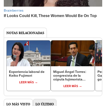
NOTAS RELACIONADAS
Experiencia laboral de
Miguel Ángel Torres:
Perfi
Keiko Fujimori
congresista de la
Gabin
cúpula fujimorista
gobi
LEER MÁS
controlará el primer año
Fujim
LEER MÁS
del Senado
LO MÁS VISTO
LO ÚLTIMO