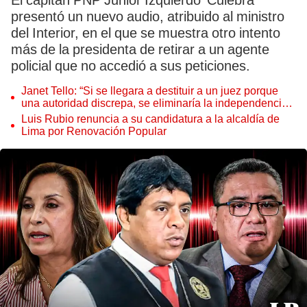
El capitán PNP Junior Izquierdo 'Culebra'
presentó un nuevo audio, atribuido al ministro
del Interior, en el que se muestra otro intento
más de la presidenta de retirar a un agente
policial que no accedió a sus peticiones.
Janet Tello: “Si se llegara a destituir a un juez porque
una autoridad discrepa, se eliminaría la independencia
judicial”
Luis Rubio renuncia a su candidatura a la alcaldía de
Lima por Renovación Popular