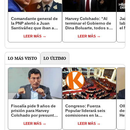
Comandante general de
Harvey Colchado: “Al
Jaim
la PNP alertó a Juan
terminar el Gobierno de
labor
Santiváñez que iban a
Dina Boluarte, todos se
el Mi
allanar su casa, según
van a ir presos"
todas
LEER MÁS
LEER MÁS
audios de 'Culebra'
que q
Bolu
LO MÁS VISTO
LO ÚLTIMO
Fiscalía pide 9 años de
Congreso: Fuerza
Ollan
prisión para Harvey
Popular liderará seis
destr
Colchado por presunta
comisiones en la
Hered
negociación
Cámara de Diputados
el 20
LEER MÁS
LEER MÁS
incompatible y falsedad
ideológica