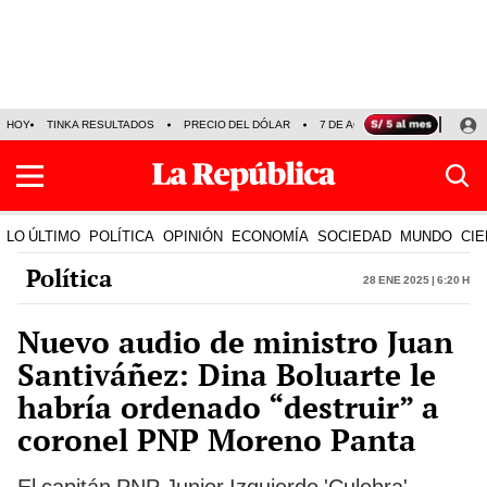
HOY
TINKA RESULTADOS
PRECIO DEL DÓLAR
7 DE AGOSTO
OLLANTA H
LO ÚLTIMO
POLÍTICA
OPINIÓN
ECONOMÍA
SOCIEDAD
MUNDO
CIE
Política
28 Ene 2025 | 6:20 h
Nuevo audio de ministro Juan
Santiváñez: Dina Boluarte le
habría ordenado “destruir” a
coronel PNP Moreno Panta