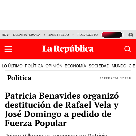
HOY
OLLANTA HUMALA
JANET TELLO
7 DE AGOSTO
TINKA RESULTADOS
LO ÚLTIMO
POLÍTICA
OPINIÓN
ECONOMÍA
SOCIEDAD
MUNDO
CIE
Política
14 Feb 2024 | 17:13 h
Patricia Benavides organizó
destitución de Rafael Vela y
José Domingo a pedido de
Fuerza Popular