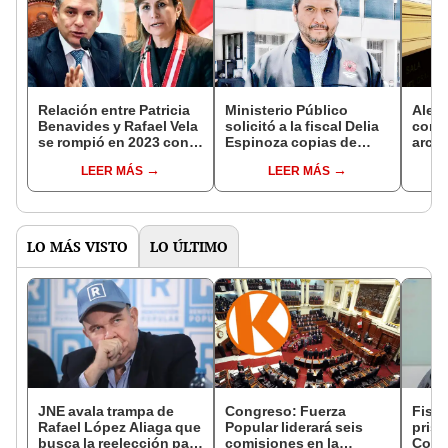
Relación entre Patricia
Ministerio Público
Aleja
Benavides y Rafael Vela
solicitó a la fiscal Delia
con P
se rompió en 2023 con
Espinoza copias de
archi
extradición de Toledo
declaraciones de Jaime
de Tr
LEER MÁS
LEER MÁS
Villanueva
desti
LO MÁS VISTO
LO ÚLTIMO
JNE avala trampa de
Congreso: Fuerza
Fisca
Rafael López Aliaga que
Popular liderará seis
prisi
busca la reelección para
comisiones en la
Colc