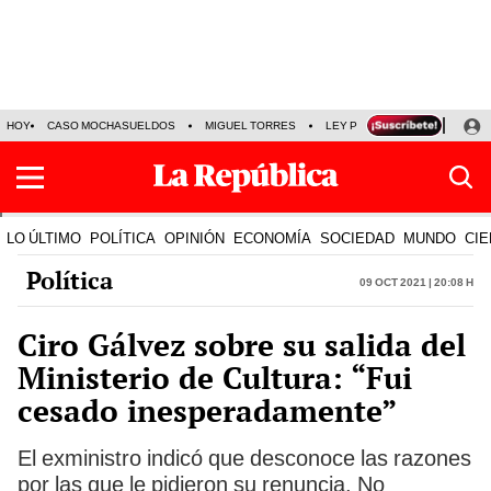
HOY
CASO MOCHASUELDOS
MIGUEL TORRES
LEY PULPÍN
PRECIO DEL
LO ÚLTIMO
POLÍTICA
OPINIÓN
ECONOMÍA
SOCIEDAD
MUNDO
CIE
Política
09 Oct 2021 | 20:08 h
Ciro Gálvez sobre su salida del
Ministerio de Cultura: “Fui
cesado inesperadamente”
El exministro indicó que desconoce las razones
por las que le pidieron su renuncia. No