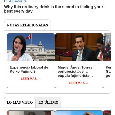
NOTAS RELACIONADAS
Experiencia laboral de
Miguel Ángel Torres:
Perfi
Keiko Fujimori
congresista de la
Gabin
cúpula fujimorista
gobi
LEER MÁS
controlará el primer año
Fujim
LEER MÁS
del Senado
LO MÁS VISTO
LO ÚLTIMO