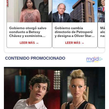
Gobierno otorgó salvo
Gobierno cambia
Más d
conducto a Betssy
directorio de Petroperú
alcal
Chávez y exministra
y designa a Oliver Stark
nacio
viajó a México en la
como presidente de la
dan p
LEER MÁS
LEER MÁS
madrugada
empresa estatal
encu