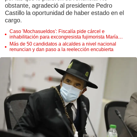
obstante, agradeció al presidente Pedro
Castillo la oportunidad de haber estado en el
cargo.
Caso 'Mochasueldos': Fiscalía pide cárcel e
inhabilitación para excongresista fujimorista María
Cordero Jon Tay
Más de 50 candidatos a alcaldes a nivel nacional
renuncian y dan paso a la reelección encubierta