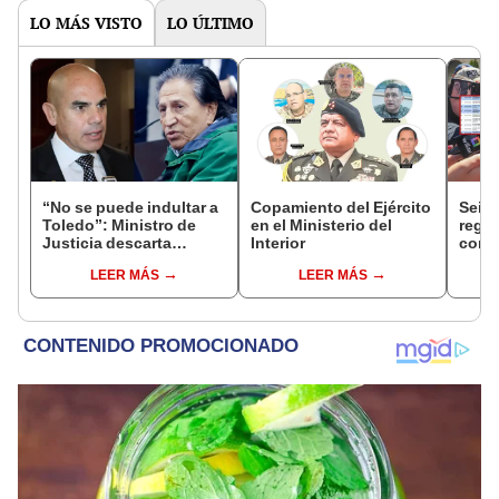
LO MÁS VISTO
LO ÚLTIMO
“No se puede indultar a
Copamiento del Ejército
Seis 
Toledo”: Ministro de
en el Ministerio del
regis
Justicia descarta
Interior
con K
beneficio para el
las m
LEER MÁS
LEER MÁS
exmandatario
presi
enco