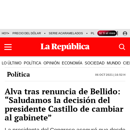
HOY
PRECIO DEL DÓLAR
SERIE ACARAMELADOS
PLAZA VEA
ALEJAND
LO ÚLTIMO
POLÍTICA
OPINIÓN
ECONOMÍA
SOCIEDAD
MUNDO
CIE
Política
06 Oct 2021 | 16:52 h
Alva tras renuncia de Bellido:
“Saludamos la decisión del
presidente Castillo de cambiar
al gabinete”