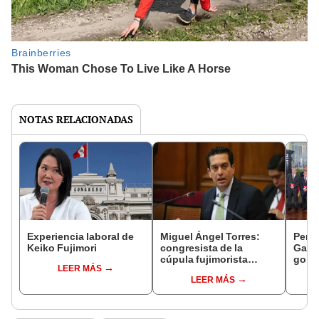
NOTAS RELACIONADAS
Experiencia laboral de
Miguel Ángel Torres:
Perfi
Keiko Fujimori
congresista de la
Gabin
cúpula fujimorista
gobi
LEER MÁS
controlará el primer año
Fujim
LEER MÁS
del Senado