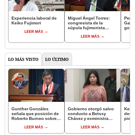
Experiencia laboral de
Miguel Ángel Torres:
Perfi
Keiko Fujimori
congresista de la
Gabin
cúpula fujimorista
gobi
LEER MÁS
controlará el primer año
Fujim
LEER MÁS
del Senado
LO MÁS VISTO
LO ÚLTIMO
Gunther Gonzáles
Gobierno otorgó salvo
Keiko
señala que posición de
conducto a Betssy
desc
Roberto Burneo sobre
Chávez y exministra
pida 
reelección de López
viajó a México en la
Bets
LEER MÁS
LEER MÁS
Aliaga no representan al
madrugada
dentr
JNE
facul