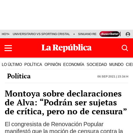
HOY
UNIVERSITARIO VS SPORTING CRISTAL
SINUANO RESULTADOS HOY
CA
LO ÚLTIMO
POLÍTICA
OPINIÓN
ECONOMÍA
SOCIEDAD
MUNDO
CIE
Política
06 Sep 2021 | 15:34 h
Montoya sobre declaraciones
de Alva: “Podrán ser sujetas
de crítica, pero no de censura”
El congresista de Renovación Popular
manifestó que la moción de censura contra la