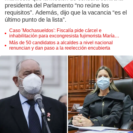
presidenta del Parlamento “no reúne los
requisitos”. Además, dijo que la vacancia “es el
último punto de la lista”.
Caso 'Mochasueldos': Fiscalía pide cárcel e
inhabilitación para excongresista fujimorista María
Cordero Jon Tay
Más de 50 candidatos a alcaldes a nivel nacional
renuncian y dan paso a la reelección encubierta