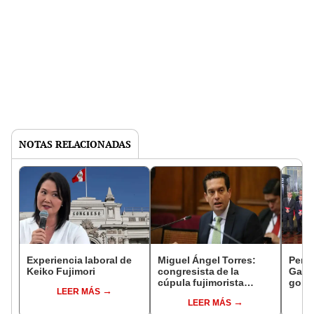
NOTAS RELACIONADAS
Experiencia laboral de
Miguel Ángel Torres:
Perfi
Keiko Fujimori
congresista de la
Gabin
cúpula fujimorista
gobi
LEER MÁS
controlará el primer año
Fujim
LEER MÁS
del Senado