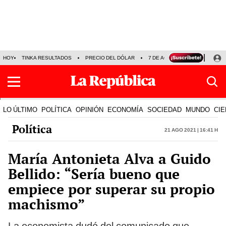
HOY
TINKA RESULTADOS
PRECIO DEL DÓLAR
7 DE AGOSTO
OLLANTA H
LO ÚLTIMO
POLÍTICA
OPINIÓN
ECONOMÍA
SOCIEDAD
MUNDO
CIE
Política
21 Ago 2021 | 16:41 h
María Antonieta Alva a Guido
Bellido: “Sería bueno que
empiece por superar su propio
machismo”