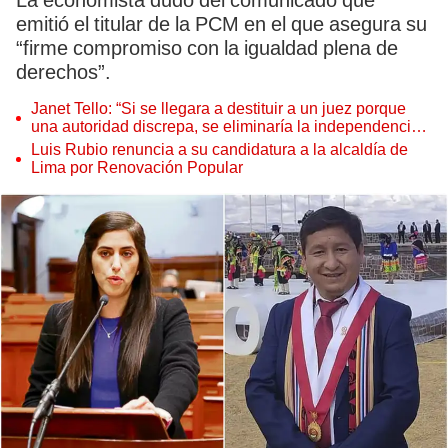
La economista dudó del comunicado que
emitió el titular de la PCM en el que asegura su
“firme compromiso con la igualdad plena de
derechos”.
Janet Tello: “Si se llegara a destituir a un juez porque
una autoridad discrepa, se eliminaría la independencia
judicial”
Luis Rubio renuncia a su candidatura a la alcaldía de
Lima por Renovación Popular