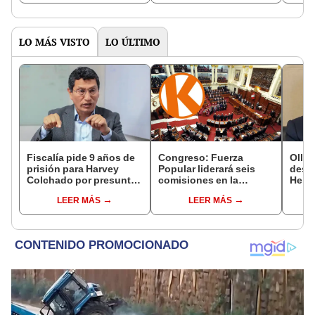
LO MÁS VISTO
LO ÚLTIMO
Fiscalía pide 9 años de
Congreso: Fuerza
Ollan
prisión para Harvey
Popular liderará seis
destr
Colchado por presunta
comisiones en la
Hered
negociación
Cámara de Diputados
el 20
LEER MÁS
LEER MÁS
incompatible y falsedad
ideológica