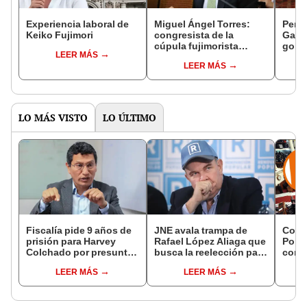
Experiencia laboral de
Miguel Ángel Torres:
Perfi
Keiko Fujimori
congresista de la
Gabin
cúpula fujimorista
gobi
LEER MÁS
controlará el primer año
Fujim
LEER MÁS
del Senado
LO MÁS VISTO
LO ÚLTIMO
Fiscalía pide 9 años de
JNE avala trampa de
Cong
prisión para Harvey
Rafael López Aliaga que
Popul
Colchado por presunta
busca la reelección para
comis
negociación
la Municipalidad de
Cáma
LEER MÁS
LEER MÁS
incompatible y falsedad
Lima
ideológica