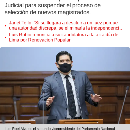
Judicial para suspender el proceso de
selección de nuevos magistrados.
Janet Tello: “Si se llegara a destituir a un juez porque
una autoridad discrepa, se eliminaría la independencia
judicial”
Luis Rubio renuncia a su candidatura a la alcaldía de
Lima por Renovación Popular
Luis Roel Alva es el segundo vicepresidente del Parlamento Nacional