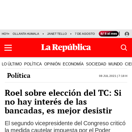
HOY
OLLANTA HUMALA
JANET TELLO
7 DE AGOSTO
TINKA RESULTADOS
LO ÚLTIMO
POLÍTICA
OPINIÓN
ECONOMÍA
SOCIEDAD
MUNDO
CIE
Política
08 Jul 2021 | 7:18 h
Roel sobre elección del TC: Si
no hay interés de las
bancadas, es mejor desistir
El segundo vicepresidente del Congreso criticó
la medida cautelar impuesta por el Poder